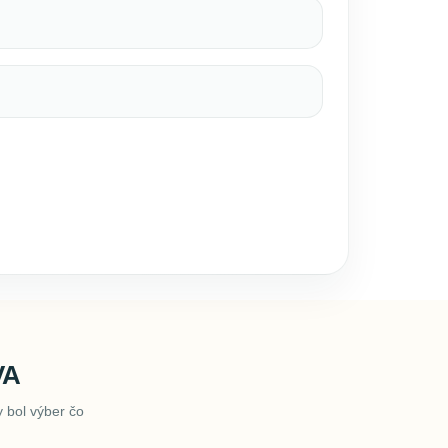
VA
 bol výber čo