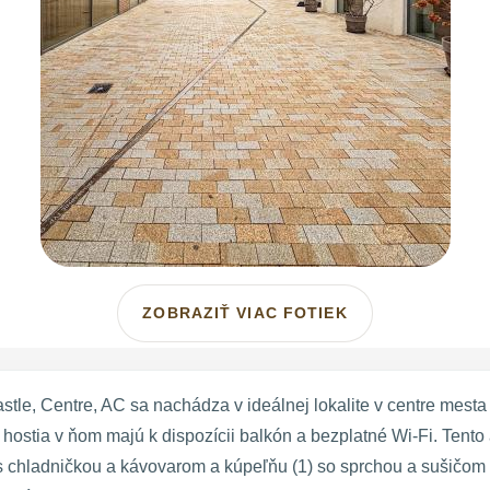
ZOBRAZIŤ VIAC FOTIEK
tle, Centre, AC sa nachádza v ideálnej lokalite v centre mesta B
hostia v ňom majú k dispozícii balkón a bezplatné Wi-Fi. Tento 
 chladničkou a kávovarom a kúpeľňu (1) so sprchou a sušičom 