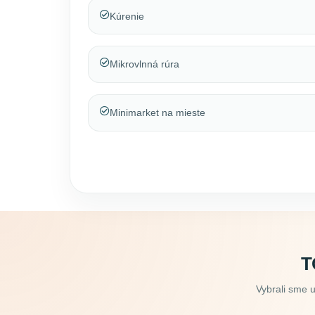
Kúrenie
Mikrovlnná rúra
Minimarket na mieste
T
Vybrali sme 