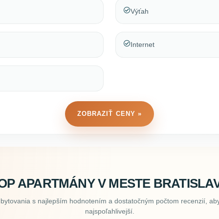
Výťah
Internet
ZOBRAZIŤ CENY »
OP APARTMÁNY V MESTE BRATISLA
ubytovania s najlepším hodnotením a dostatočným počtom recenzií, aby
najspoľahlivejší.