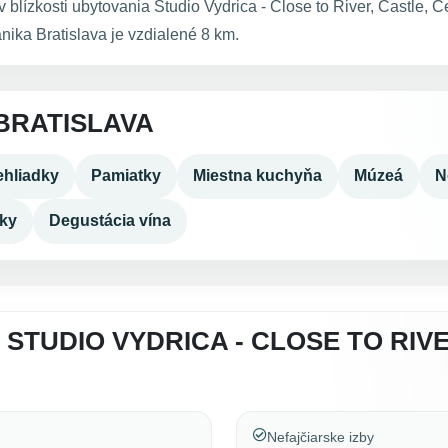
blízkosti ubytovania Studio Vydrica - Close to River, Castle, C
nika Bratislava je vzdialené 8 km.
BRATISLAVA
hliadky
Pamiatky
Miestna kuchyňa
Múzeá
N
dky
Degustácia vína
STUDIO VYDRICA - CLOSE TO RIVE
Nefajčiarske izby