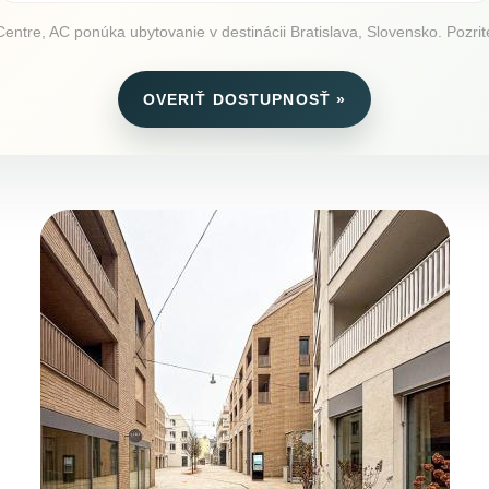
 Centre, AC ponúka ubytovanie v destinácii Bratislava, Slovensko. Pozrite
OVERIŤ DOSTUPNOSŤ »