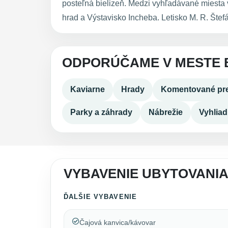
posteľná bielizeň. Medzi vyhľadávané miesta v 
hrad a Výstavisko Incheba. Letisko M. R. Štefá
ODPORÚČAME V MESTE 
Kaviarne
Hrady
Komentované pre
Parky a záhrady
Nábrežie
Vyhlia
VYBAVENIE UBYTOVANIA 
ĎALŠIE VYBAVENIE
Čajová kanvica/kávovar