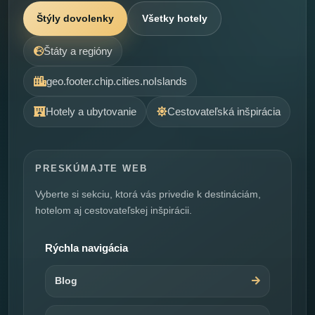
Štýly dovolenky
Všetky hotely
Štáty a regióny
geo.footer.chip.cities.noIslands
Hotely a ubytovanie
Cestovateľská inšpirácia
PRESKÚMAJTE WEB
Vyberte si sekciu, ktorá vás privedie k destináciám,
hotelom aj cestovateľskej inšpirácii.
Rýchla navigácia
Blog