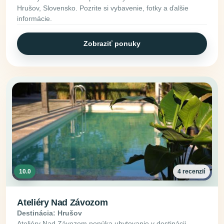
Hrušov, Slovensko. Pozrite si vybavenie, fotky a ďalšie
informácie.
Zobraziť ponuky
10.0
4 recenzií
Ateliéry Nad Závozom
Destinácia: Hrušov
Ateliéry Nad Závozom ponúka ubytovanie v destinácii