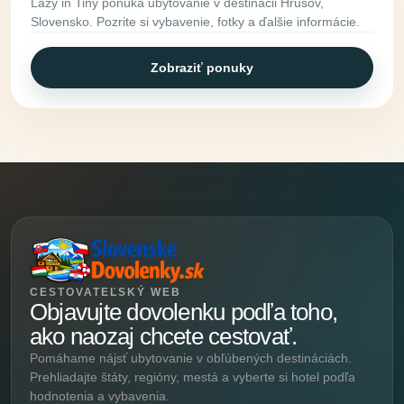
Lazy in Tiny ponúka ubytovanie v destinácii Hrušov,
Slovensko. Pozrite si vybavenie, fotky a ďalšie informácie.
Zobraziť ponuky
CESTOVATEĽSKÝ WEB
Objavujte dovolenku podľa toho,
ako naozaj chcete cestovať.
Pomáhame nájsť ubytovanie v obľúbených destináciách.
Prehliadajte štáty, regióny, mestá a vyberte si hotel podľa
hodnotenia a vybavenia.