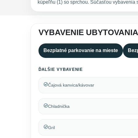
kúpeľňu (1) so sprchou. Súčasťou vybavenia s
VYBAVENIE UBYTOVANIA 
Bezplatné parkovanie na mieste
Bezp
ĎALŠIE VYBAVENIE
Čajová kanvica/kávovar
Chladnička
Gril