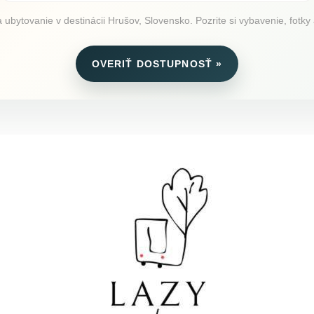
 ubytovanie v destinácii Hrušov, Slovensko. Pozrite si vybavenie, fotky 
OVERIŤ DOSTUPNOSŤ »