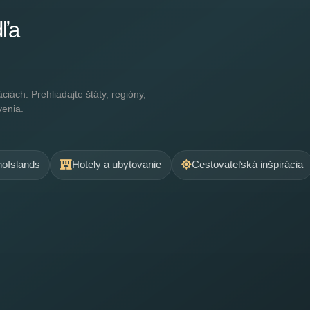
dľa
ách. Prehliadajte štáty, regióny,
venia.
.noIslands
Hotely a ubytovanie
Cestovateľská inšpirácia