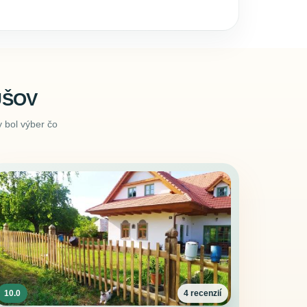
UŠOV
 bol výber čo
10.0
4 recenzií