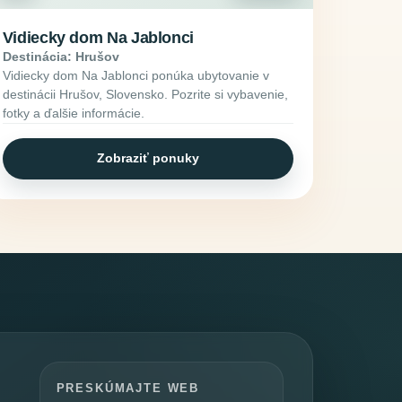
Vidiecky dom Na Jablonci
Destinácia: Hrušov
Vidiecky dom Na Jablonci ponúka ubytovanie v
destinácii Hrušov, Slovensko. Pozrite si vybavenie,
fotky a ďalšie informácie.
Zobraziť ponuky
PRESKÚMAJTE WEB