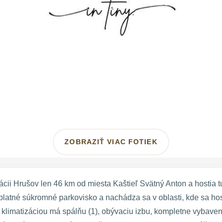
ZOBRAZIŤ VIAC FOTIEK
cii Hrušov len 46 km od miesta Kaštieľ Svätný Anton a hostia tu
atné súkromné parkovisko a nachádza sa v oblasti, kde sa hos
 s klimatizáciou má spálňu (1), obývaciu izbu, kompletne vyba