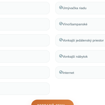
Umývačka riadu
Víno/šampanské
Vonkajší jedálenský priestor
Vonkajší nábytok
Internet