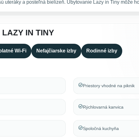
ú uteráky a posteľná bielizeň. Ubytovanie Lazy in Tiny môže h
LAZY IN TINY
latné Wi-Fi
Nefajčiarske izby
Rodinné izby
Priestory vhodné na piknik
Rýchlovarná kanvica
Spoločná kuchyňa