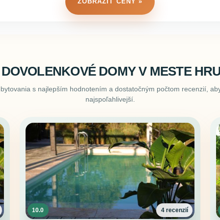
ZOBRAZIŤ CENY »
 DOVOLENKOVÉ DOMY V MESTE HR
ubytovania s najlepším hodnotením a dostatočným počtom recenzií, aby
najspoľahlivejší.
10.0
4 recenzií