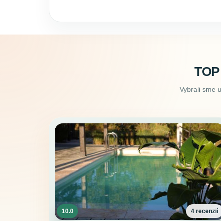
TOP
Vybrali sme 
10.0
4 recenzií