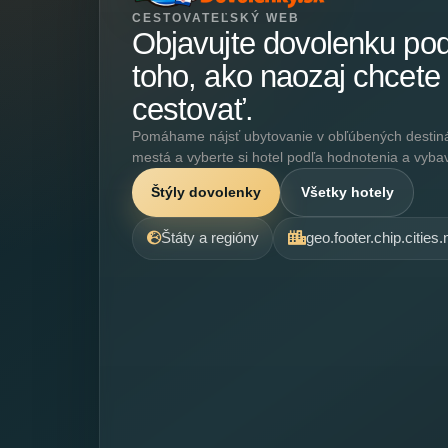
CESTOVATEĽSKÝ WEB
Objavujte dovolenku po
toho, ako naozaj chcete
cestovať.
Pomáhame nájsť ubytovanie v obľúbených destináci
mestá a vyberte si hotel podľa hodnotenia a vyba
Štýly dovolenky
Všetky hotely
Štáty a regióny
geo.footer.chip.cities