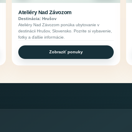
Ateliéry Nad Závozom
Destinácia: Hrušov
Ateliéry Nad Závozom ponúka ubytovanie v
destinácii Hrušov, Slovensko. Pozrite si vybavenie,
fotky a ďalšie informácie.
Zobraziť ponuky