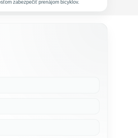
osťom zabezpečiť prenájom bicyklov.