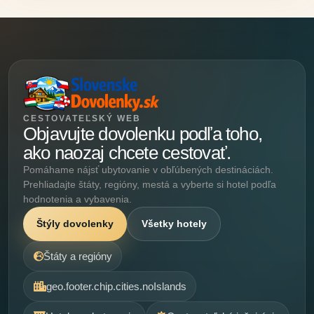
CESTOVATEĽSKÝ WEB
Objavujte dovolenku podľa toho,
ako naozaj chcete cestovať.
Pomáhame nájsť ubytovanie v obľúbených destináciách.
Prehliadajte štáty, regióny, mestá a vyberte si hotel podľa
hodnotenia a vybavenia.
Štýly dovolenky
Všetky hotely
Štáty a regióny
geo.footer.chip.cities.noIslands