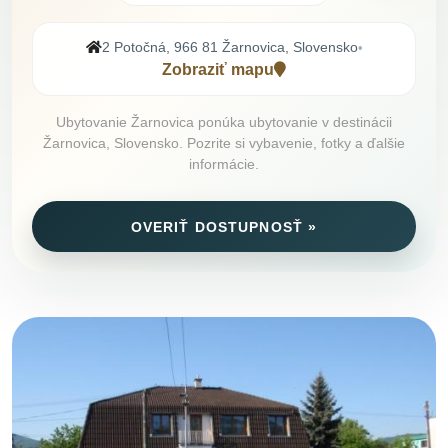
2 Potočná, 966 81 Žarnovica, Slovensko
•
Zobraziť mapu
Ubytovanie Žarnovica ponúka ubytovanie v destinácii
Žarnovica, Slovensko. Pozrite si vybavenie, fotky a ďalšie
informácie.
OVERIŤ DOSTUPNOSŤ »