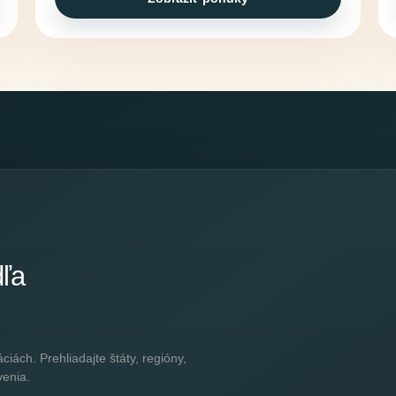
dľa
ách. Prehliadajte štáty, regióny,
venia.