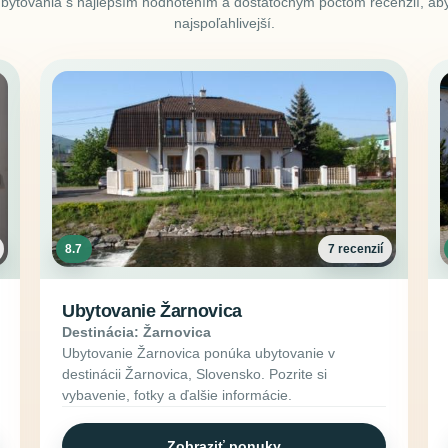
ubytovania s najlepším hodnotením a dostatočným počtom recenzií, aby
najspoľahlivejší.
8.7
7 recenzií
Ubytovanie Žarnovica
Destinácia: Žarnovica
Ubytovanie Žarnovica ponúka ubytovanie v
destinácii Žarnovica, Slovensko. Pozrite si
vybavenie, fotky a ďalšie informácie.
Zobraziť ponuky