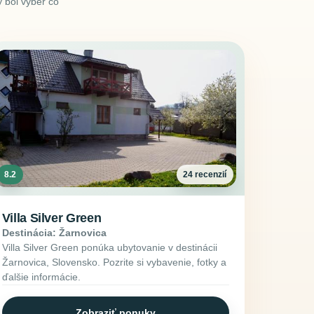
 bol výber čo
8.2
24 recenzií
Villa Silver Green
Destinácia: Žarnovica
Villa Silver Green ponúka ubytovanie v destinácii
Žarnovica, Slovensko. Pozrite si vybavenie, fotky a
ďalšie informácie.
Zobraziť ponuky