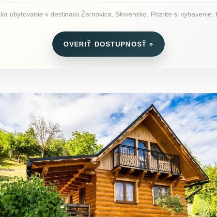
ubytovanie v destinácii Žarnovica, Slovensko. Pozrite si vybavenie, f
OVERIŤ DOSTUPNOSŤ »