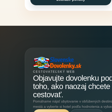
CESTOVATEĽSKÝ WEB
Objavujte dovolenku po
toho, ako naozaj chcete
cestovať.
Pomáhame nájsť ubytovanie v obľúbených destináci
mestá a vyberte si hotel podľa hodnotenia a vyba