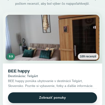
počtom recenzií, aby bol výber čo najspoľahlivejší.
9.9
109 recenzií
BEE happy
Destinácia: Telgárt
BEE happy ponúka ubytovanie v destinácii Telgárt,
Slovensko. Pozrite si vybavenie, fotky a ďalšie informácie.
Zobraziť ponuky