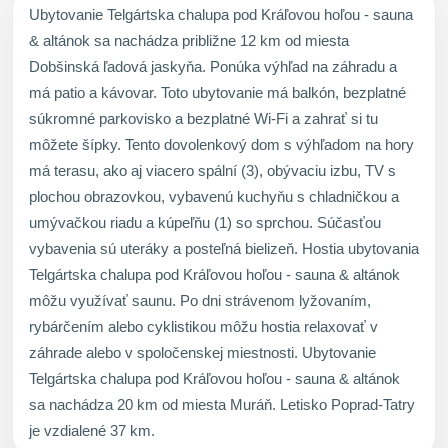
Ubytovanie Telgártska chalupa pod Kráľovou hoľou - sauna
& altánok sa nachádza približne 12 km od miesta
Dobšinská ľadová jaskyňa. Ponúka výhľad na záhradu a
má patio a kávovar. Toto ubytovanie má balkón, bezplatné
súkromné parkovisko a bezplatné Wi-Fi a zahrať si tu
môžete šípky. Tento dovolenkový dom s výhľadom na hory
má terasu, ako aj viacero spální (3), obývaciu izbu, TV s
plochou obrazovkou, vybavenú kuchyňu s chladničkou a
umývačkou riadu a kúpeľňu (1) so sprchou. Súčasťou
vybavenia sú uteráky a posteľná bielizeň. Hostia ubytovania
Telgártska chalupa pod Kráľovou hoľou - sauna & altánok
môžu využívať saunu. Po dni strávenom lyžovaním,
rybárčením alebo cyklistikou môžu hostia relaxovať v
záhrade alebo v spoločenskej miestnosti. Ubytovanie
Telgártska chalupa pod Kráľovou hoľou - sauna & altánok
sa nachádza 20 km od miesta Muráň. Letisko Poprad-Tatry
je vzdialené 37 km.