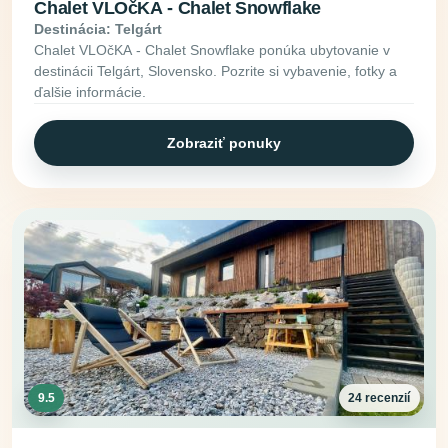
Chalet VLOčKA - Chalet Snowflake
Destinácia: Telgárt
Chalet VLOčKA - Chalet Snowflake ponúka ubytovanie v
destinácii Telgárt, Slovensko. Pozrite si vybavenie, fotky a
ďalšie informácie.
Zobraziť ponuky
9.5
24 recenzií