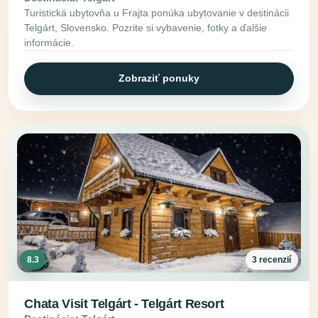
Turistická ubytovňa u Frajta ponúka ubytovanie v destinácii
Telgárt, Slovensko. Pozrite si vybavenie, fotky a ďalšie
informácie.
Zobraziť ponuky
8.3
3 recenzií
Chata Visit Telgárt - Telgárt Resort