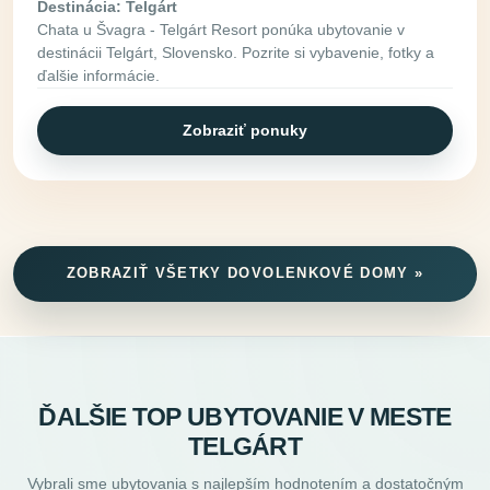
Destinácia: Telgárt
Chata u Švagra - Telgárt Resort ponúka ubytovanie v
destinácii Telgárt, Slovensko. Pozrite si vybavenie, fotky a
ďalšie informácie.
Zobraziť ponuky
ZOBRAZIŤ VŠETKY DOVOLENKOVÉ DOMY »
ĎALŠIE TOP UBYTOVANIE V MESTE
TELGÁRT
Vybrali sme ubytovania s najlepším hodnotením a dostatočným