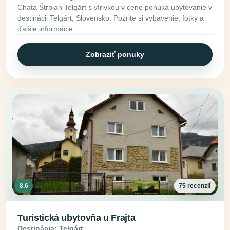
Chata Štrbian Telgárt s vírivkou v cene ponúka ubytovanie v
destinácii Telgárt, Slovensko. Pozrite si vybavenie, fotky a
ďalšie informácie.
Zobraziť ponuky
8.6
75 recenzií
Turistická ubytovňa u Frajta
Destinácia: Telgárt