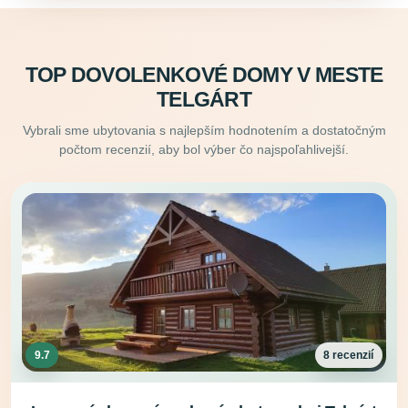
TOP DOVOLENKOVÉ DOMY V MESTE
TELGÁRT
Vybrali sme ubytovania s najlepším hodnotením a dostatočným
počtom recenzií, aby bol výber čo najspoľahlivejší.
9.7
8 recenzií