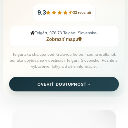
9.3
32 recenzií
Telgárt, 976 73 Telgárt, Slovensko
•
Zobraziť mapu
Telgártska chalupa pod Kráľovou hoľou - sauna & altánok
ponúka ubytovanie v destinácii Telgárt, Slovensko. Pozrite si
vybavenie, fotky a ďalšie informácie.
OVERIŤ DOSTUPNOSŤ »