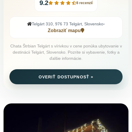
9.2
8 recenzií
Telgárt 310, 976 73 Telgárt, Slovensko
•
Zobraziť mapu
Chata Štrbian Telgárt s vírivkou v cene ponúka ubytovanie v
destinácii Telgárt, Slovensko. Pozrite si vybavenie, fotky a
ďalšie informácie.
OVERIŤ DOSTUPNOSŤ »