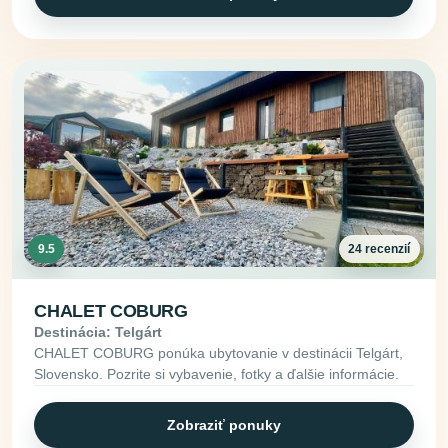
9.5
24 recenzií
CHALET COBURG
Destinácia: Telgárt
CHALET COBURG ponúka ubytovanie v destinácii Telgárt,
Slovensko. Pozrite si vybavenie, fotky a ďalšie informácie.
Zobraziť ponuky