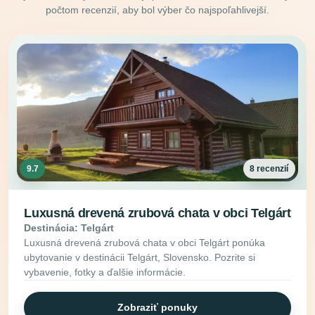
počtom recenzií, aby bol výber čo najspoľahlivejší.
9.7
8 recenzií
Luxusná drevená zrubová chata v obci Telgárt
Destinácia: Telgárt
Luxusná drevená zrubová chata v obci Telgárt ponúka
ubytovanie v destinácii Telgárt, Slovensko. Pozrite si
vybavenie, fotky a ďalšie informácie.
Zobraziť ponuky