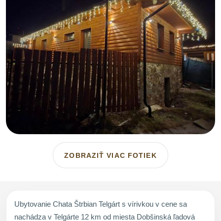
ZOBRAZIŤ VIAC FOTIEK
Ubytovanie Chata Štrbian Telgárt s vírivkou v cene sa
nachádza v Telgárte 12 km od miesta Dobšinská ľadová