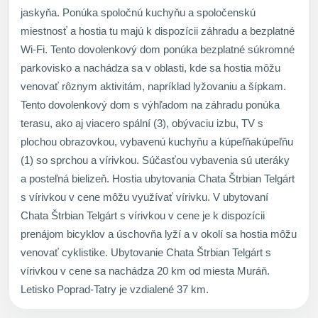
jaskyňa. Ponúka spoločnú kuchyňu a spoločenskú
miestnosť a hostia tu majú k dispozícii záhradu a bezplatné
Wi-Fi. Tento dovolenkový dom ponúka bezplatné súkromné
parkovisko a nachádza sa v oblasti, kde sa hostia môžu
venovať rôznym aktivitám, napríklad lyžovaniu a šípkam.
Tento dovolenkový dom s výhľadom na záhradu ponúka
terasu, ako aj viacero spální (3), obývaciu izbu, TV s
plochou obrazovkou, vybavenú kuchyňu a kúpeľňakúpeľňu
(1) so sprchou a vírivkou. Súčasťou vybavenia sú uteráky
a posteľná bielizeň. Hostia ubytovania Chata Štrbian Telgárt
s vírivkou v cene môžu využívať vírivku. V ubytovaní
Chata Štrbian Telgárt s vírivkou v cene je k dispozícii
prenájom bicyklov a úschovňa lyží a v okolí sa hostia môžu
venovať cyklistike. Ubytovanie Chata Štrbian Telgárt s
vírivkou v cene sa nachádza 20 km od miesta Muráň.
Letisko Poprad-Tatry je vzdialené 37 km.