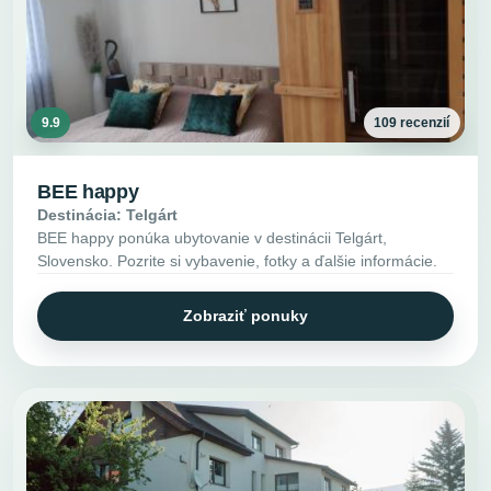
9.9
109 recenzií
BEE happy
Destinácia: Telgárt
BEE happy ponúka ubytovanie v destinácii Telgárt,
Slovensko. Pozrite si vybavenie, fotky a ďalšie informácie.
Zobraziť ponuky