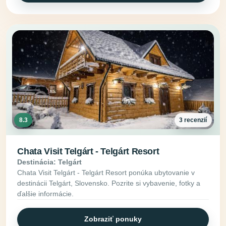
8.3
3 recenzií
Chata Visit Telgárt - Telgárt Resort
Destinácia: Telgárt
Chata Visit Telgárt - Telgárt Resort ponúka ubytovanie v
destinácii Telgárt, Slovensko. Pozrite si vybavenie, fotky a
ďalšie informácie.
Zobraziť ponuky