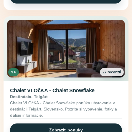
9.6
27 recenzií
Chalet VLOčKA - Chalet Snowflake
Destinácia: Telgárt
Chalet VLOčKA - Chalet Snowflake ponúka ubytovanie v
destinácii Telgárt, Slovensko. Pozrite si vybavenie, fotky a
ďalšie informácie.
Zobraziť ponuky