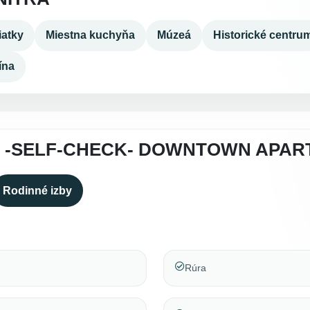
atky
Miestna kuchyňa
Múzeá
Historické centru
ína
A -SELF-CHECK- DOWNTOWN APA
Rodinné izby
Rúra