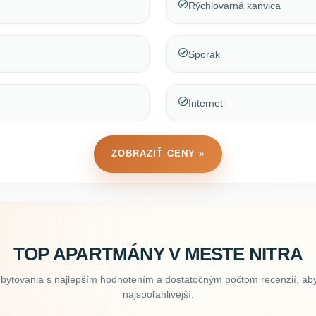
Rýchlovarná kanvica
Sporák
Internet
ZOBRAZIŤ CENY »
TOP APARTMÁNY V MESTE NITRA
ubytovania s najlepším hodnotením a dostatočným počtom recenzií, aby
najspoľahlivejší.