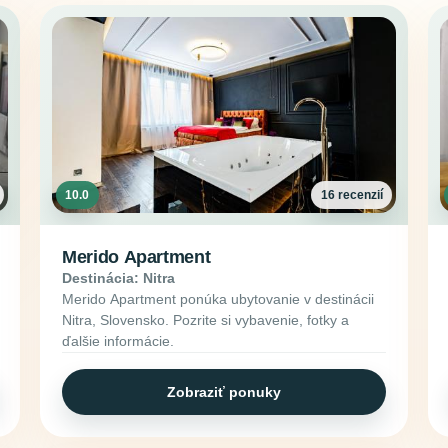
10.0
16 recenzií
Merido Apartment
Destinácia: Nitra
Merido Apartment ponúka ubytovanie v destinácii
Nitra, Slovensko. Pozrite si vybavenie, fotky a
ďalšie informácie.
Zobraziť ponuky