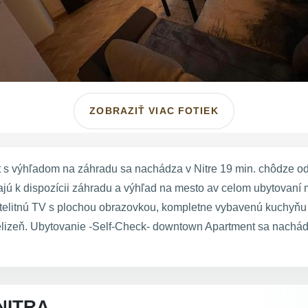
ZOBRAZIŤ VIAC FOTIEK
s výhľadom na záhradu sa nachádza v Nitre 19 min. chôdze od 
ajú k dispozícii záhradu a výhľad na mesto av celom ubytovaní 
telitnú TV s plochou obrazovkou, kompletne vybavenú kuchyňu s
elizeň. Ubytovanie -Self-Check- downtown Apartment sa nachád
NITRA