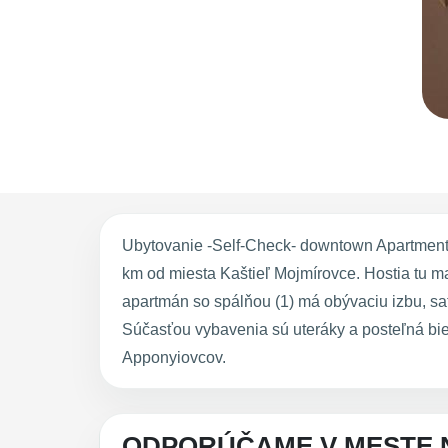
Ubytovanie -Self-Check- downtown Apartment 
km od miesta Kaštieľ Mojmírovce. Hostia tu m
apartmán so spálňou (1) má obývaciu izbu, sa
Súčasťou vybavenia sú uteráky a posteľná bi
Apponyiovcov.
ODPORÚČAME V MESTE 