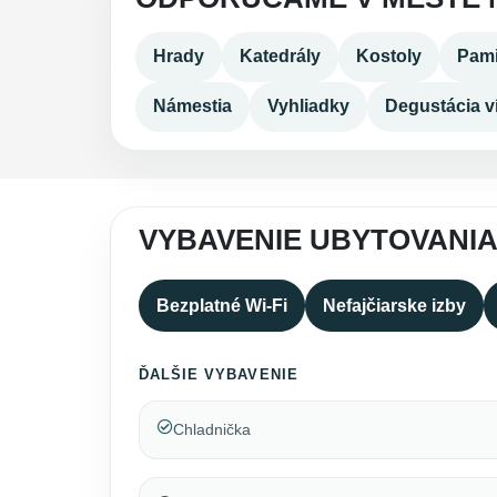
Hrady
Katedrály
Kostoly
Pami
Námestia
Vyhliadky
Degustácia v
VYBAVENIE UBYTOVANI
Bezplatné Wi-Fi
Nefajčiarske izby
ĎALŠIE VYBAVENIE
Chladnička