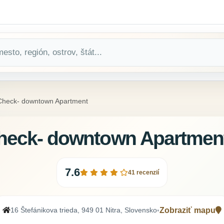
-Check- downtown Apartment
Check- downtown Apartmen
7.6
41 recenzií
16 Štefánikova trieda, 949 01 Nitra, Slovensko
Zobraziť mapu
•