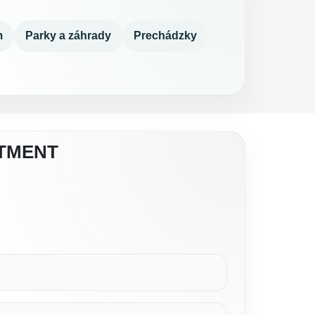
m
Parky a záhrady
Prechádzky
RTMENT