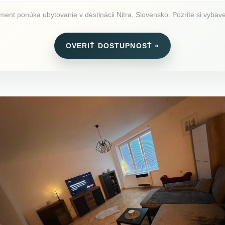
nt ponúka ubytovanie v destinácii Nitra, Slovensko. Pozrite si vybaven
OVERIŤ DOSTUPNOSŤ »