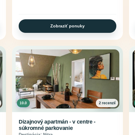
Zobraziť ponuky
10.0
2 recenzií
Dizajnový apartmán - v centre -
súkromné parkovanie
Destinácia: Nitra