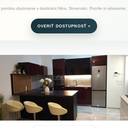
 ponúka ubytovanie v destinácii Nitra, Slovensko. Pozrite si vybavenie, 
OVERIŤ DOSTUPNOSŤ »