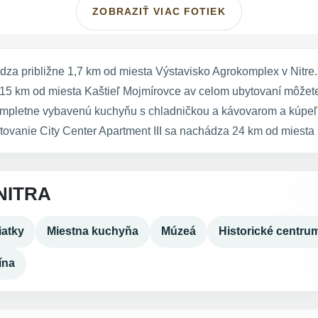
ZOBRAZIŤ VIAC FOTIEK
ádza približne 1,7 km od miesta Výstavisko Agrokomplex v Nitr
 15 km od miesta Kaštieľ Mojmírovce av celom ubytovaní môžete
 kompletne vybavenú kuchyňu s chladničkou a kávovarom a kúpeľ
ytovanie City Center Apartment III sa nachádza 24 km od miesta
NITRA
atky
Miestna kuchyňa
Múzeá
Historické centru
ína