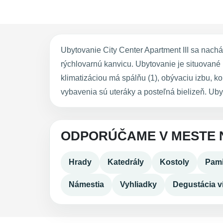
Ubytovanie City Center Apartment III sa nach
rýchlovarnú kanvicu. Ubytovanie je situované
klimatizáciou má spálňu (1), obývaciu izbu,
vybavenia sú uteráky a posteľná bielizeň. Ub
ODPORÚČAME V MESTE 
Hrady
Katedrály
Kostoly
Pami
Námestia
Vyhliadky
Degustácia v