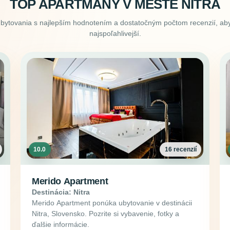
TOP APARTMÁNY V MESTE NITRA
ubytovania s najlepším hodnotením a dostatočným počtom recenzií, aby
najspoľahlivejší.
10.0
16 recenzií
Merido Apartment
Destinácia: Nitra
Merido Apartment ponúka ubytovanie v destinácii
Nitra, Slovensko. Pozrite si vybavenie, fotky a
ďalšie informácie.