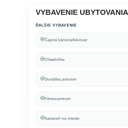
VYBAVENIE UBYTOVANIA 
ĎALŠIE VYBAVENIE
Čajová kanvica/kávovar
Chladnička
Donáška potravín
Fitnescentrum
Kaviareň na mieste