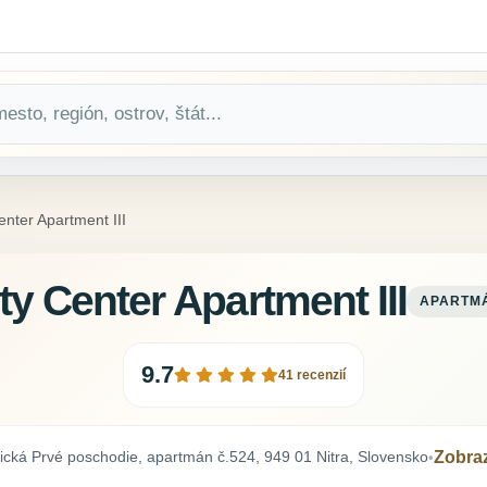
enter Apartment III
ty Center Apartment III
APARTM
9.7
41 recenzií
tická Prvé poschodie, apartmán č.524, 949 01 Nitra, Slovensko
Zobra
•