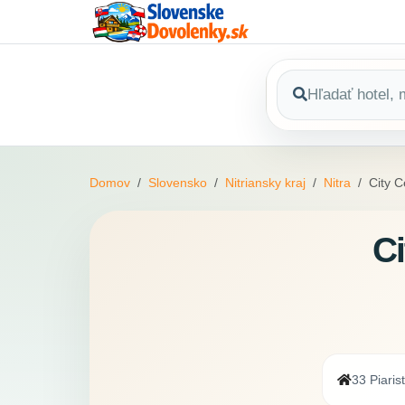
Domov
Slovensko
Nitriansky kraj
Nitra
City C
Ci
33 Piaris