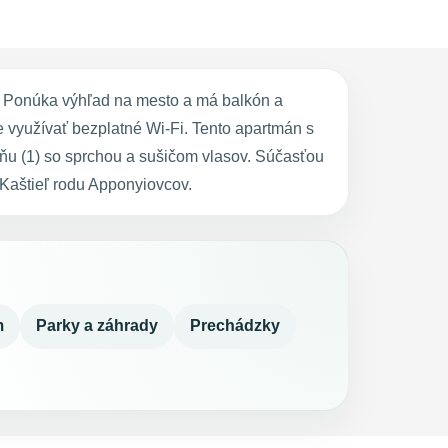
e. Ponúka výhľad na mesto a má balkón a
 využívať bezplatné Wi-Fi. Tento apartmán s
ňu (1) so sprchou a sušičom vlasov. Súčasťou
 Kaštieľ rodu Apponyiovcov.
m
Parky a záhrady
Prechádzky