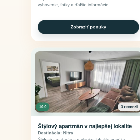
vybavenie, fotky a ďalšie informácie.
Zobraziť ponuky
10.0
3 recenzií
Štýlový apartmán v najlepšej lokalite
Destinácia: Nitra
Štýlový apartmán v najlepšej lokalite ponúka