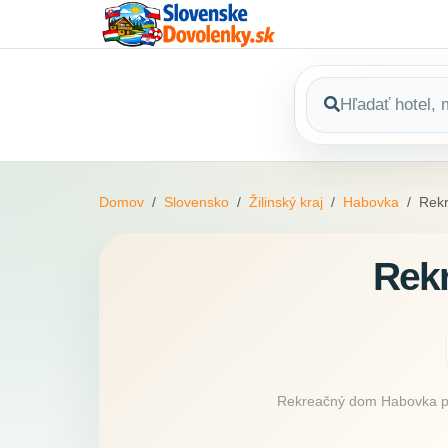
Domov
Slovensko
Žilinský kraj
Habovka
Rek
Rek
Rekreačný dom Habovka ponú