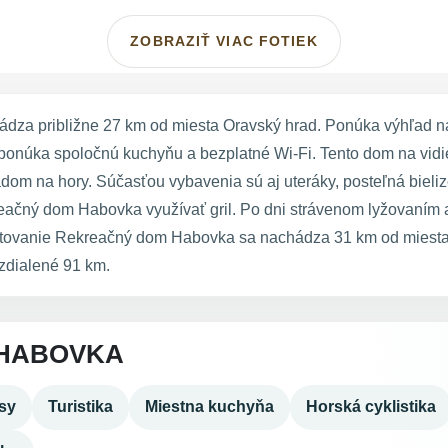
ZOBRAZIŤ VIAC FOTIEK
za približne 27 km od miesta Oravský hrad. Ponúka výhľad na
onúka spoločnú kuchyňu a bezplatné Wi-Fi. Tento dom na vidiek
om na hory. Súčasťou vybavenia sú aj uteráky, posteľná bieli
eačný dom Habovka využívať gril. Po dni strávenom lyžovaním a
bytovanie Rekreačný dom Habovka sa nachádza 31 km od miesta
zdialené 91 km.
 HABOVKA
sy
Turistika
Miestna kuchyňa
Horská cyklistika