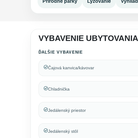
Prírodné parky
Lyžovanie
Vyhlia
VYBAVENIE UBYTOVANI
ĎALŠIE VYBAVENIE
Čajová kanvica/kávovar
Chladnička
Jedálenský priestor
Jedálenský stôl