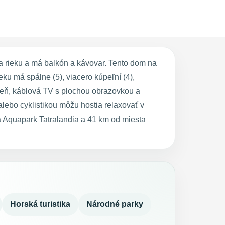
 rieku a má balkón a kávovar. Tento dom na
u má spálne (5), viacero kúpeľní (4),
zeň, káblová TV s plochou obrazovkou a
lebo cyklistikou môžu hostia relaxovať v
 Aquapark Tatralandia a 41 km od miesta
Horská turistika
Národné parky