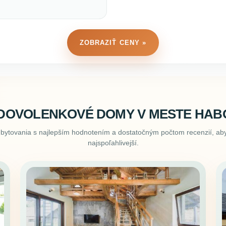
ZOBRAZIŤ CENY »
DOVOLENKOVÉ DOMY V MESTE HA
ubytovania s najlepším hodnotením a dostatočným počtom recenzií, aby
najspoľahlivejší.