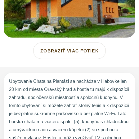
ZOBRAZIŤ VIAC FOTIEK
Ubytovanie Chata na Plantáži sa nachádza v Habovke len
29 km od miesta Oravský hrad a hostia tu majú k dispozícii
záhradu, spoločenskú miestnosť a spoločnú kuchyňu. V
tomto ubytovaní si môžete zahrať stolný tenis a k dispozícii
je bezplatné súkromné parkovisko a bezplatné Wi-Fi. Táto
horská chata má viacero spální (5), kuchyňu s chladničkou
a umývačkou riadu a viacero kúpeľní (2) so sprchou a
sušičom vlasov. Hostia tu môžu využívať TV s plochou