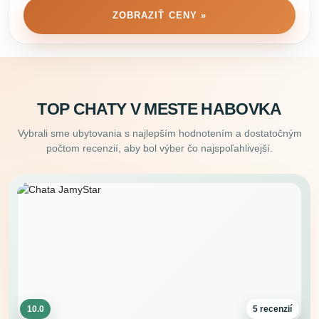
ZOBRAZIŤ CENY »
TOP CHATY V MESTE HABOVKA
Vybrali sme ubytovania s najlepším hodnotením a dostatočným
počtom recenzií, aby bol výber čo najspoľahlivejší.
10.0
5 recenzií