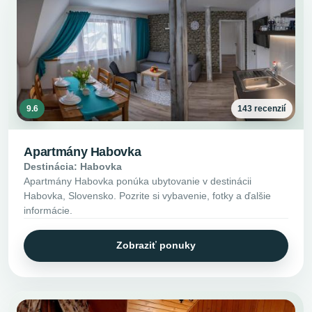
9.6
143 recenzií
Apartmány Habovka
Destinácia: Habovka
Apartmány Habovka ponúka ubytovanie v destinácii
Habovka, Slovensko. Pozrite si vybavenie, fotky a ďalšie
informácie.
Zobraziť ponuky