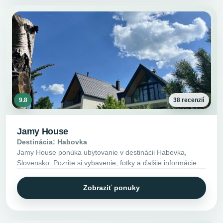
9.8
38 recenzií
Jamy House
Destinácia: Habovka
Jamy House ponúka ubytovanie v destinácii Habovka,
Slovensko. Pozrite si vybavenie, fotky a ďalšie informácie.
Zobraziť ponuky