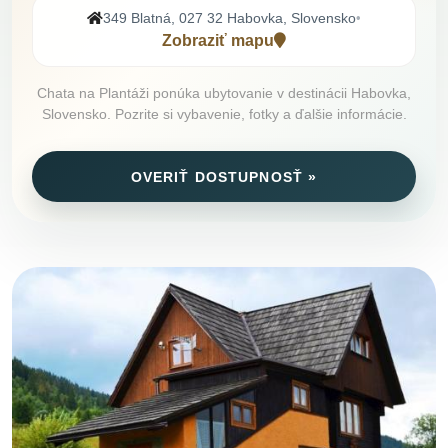
349 Blatná, 027 32 Habovka, Slovensko
•
Zobraziť mapu
Chata na Plantáži ponúka ubytovanie v destinácii Habovka,
Slovensko. Pozrite si vybavenie, fotky a ďalšie informácie.
OVERIŤ DOSTUPNOSŤ »