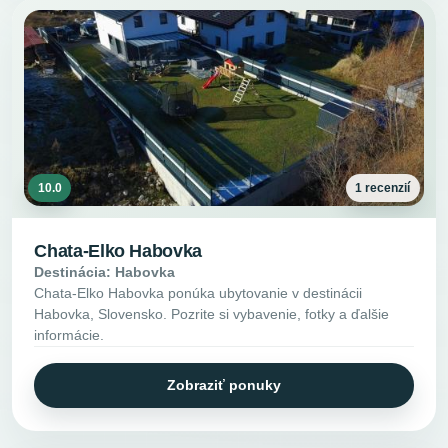
10.0
1 recenzií
Chata-Elko Habovka
Destinácia: Habovka
Chata-Elko Habovka ponúka ubytovanie v destinácii
Habovka, Slovensko. Pozrite si vybavenie, fotky a ďalšie
informácie.
Zobraziť ponuky