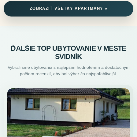
ZOBRAZIŤ VŠETKY APARTMÁNY »
ĎALŠIE TOP UBYTOVANIE V MESTE
SVIDNÍK
Vybrali sme ubytovania s najlepším hodnotením a dostatočným
počtom recenzií, aby bol výber čo najspoľahlivejší.