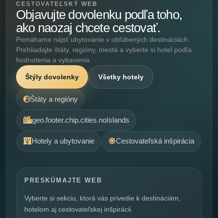
CESTOVATEĽSKÝ WEB
Objavujte dovolenku podľa toho,
ako naozaj chcete cestovať.
Pomáhame nájsť ubytovanie v obľúbených destináciách.
Prehliadajte štáty, regióny, mestá a vyberte si hotel podľa
hodnotenia a vybavenia.
Štýly dovolenky
Všetky hotely
Štáty a regióny
geo.footer.chip.cities.noIslands
Hotely a ubytovanie
Cestovateľská inšpirácia
PRESKÚMAJTE WEB
Vyberte si sekciu, ktorá vás privedie k destináciám,
hotelom aj cestovateľskej inšpirácii.