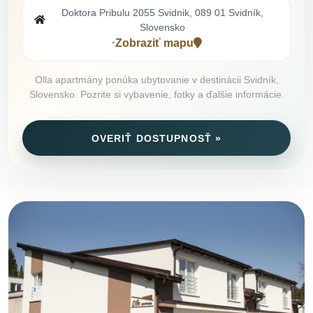
Doktora Pribulu 2055 Svidnik, 089 01 Svidník,
Slovensko
Zobraziť mapu
•
Olla apartmány ponúka ubytovanie v destinácii Svidník,
Slovensko. Pozrite si vybavenie, fotky a ďalšie informácie.
OVERIŤ DOSTUPNOSŤ »