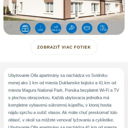
ZOBRAZIŤ VIAC FOTIEK
Ubytovanie Olla apartmány sa nachádza vo Svidníku
menej ako 1 km od miesta Duklianske bojisko a 41 km od
miesta Magura National Park. Ponúka bezplatné Wi-Fi a TV
s plochou obrazovkou. Každá ubytovacia jednotka má
kompletne vybavenú súkromnú kúpeľňu, v ktorej hostia
nájdu sprchu a sušič vlasov. Ak máte chuť preskúmať túto
oblasť, v okolí sa môžete venovať lyžovaniu a cyklistike.
Ubytovanie Olla apartmány sa nachádza 41 km od miesta