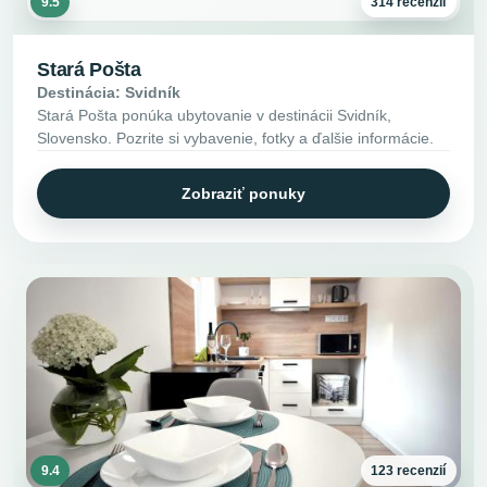
9.5
314 recenzií
Stará Pošta
Destinácia: Svidník
Stará Pošta ponúka ubytovanie v destinácii Svidník,
Slovensko. Pozrite si vybavenie, fotky a ďalšie informácie.
Zobraziť ponuky
9.4
123 recenzií