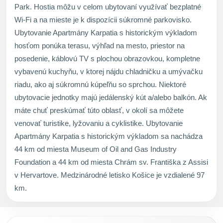
Park. Hostia môžu v celom ubytovaní využívať bezplatné
Wi-Fi a na mieste je k dispozícii súkromné parkovisko.
Ubytovanie Apartmány Karpatia s historickým výkladom
hosťom ponúka terasu, výhľad na mesto, priestor na
posedenie, káblovú TV s plochou obrazovkou, kompletne
vybavenú kuchyňu, v ktorej nájdu chladničku a umývačku
riadu, ako aj súkromnú kúpeľňu so sprchou. Niektoré
ubytovacie jednotky majú jedálenský kút a/alebo balkón. Ak
máte chuť preskúmať túto oblasť, v okolí sa môžete
venovať turistike, lyžovaniu a cyklistike. Ubytovanie
Apartmány Karpatia s historickým výkladom sa nachádza
44 km od miesta Museum of Oil and Gas Industry
Foundation a 44 km od miesta Chrám sv. Františka z Assisi
v Hervartove. Medzinárodné letisko Košice je vzdialené 97
km.