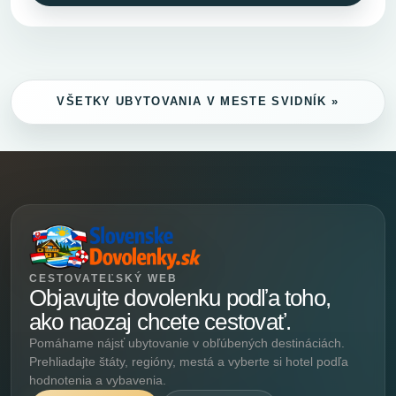
VŠETKY UBYTOVANIA V MESTE SVIDNÍK »
CESTOVATEĽSKÝ WEB
Objavujte dovolenku podľa toho,
ako naozaj chcete cestovať.
Pomáhame nájsť ubytovanie v obľúbených destináciách.
Prehliadajte štáty, regióny, mestá a vyberte si hotel podľa
hodnotenia a vybavenia.