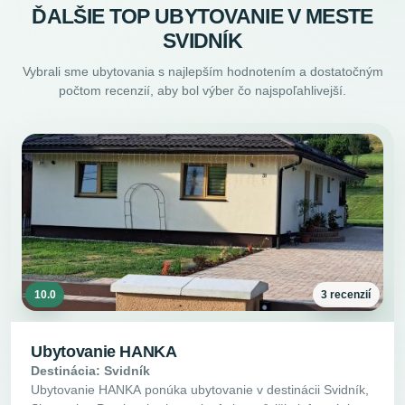
ĎALŠIE TOP UBYTOVANIE V MESTE
SVIDNÍK
Vybrali sme ubytovania s najlepším hodnotením a dostatočným
počtom recenzií, aby bol výber čo najspoľahlivejší.
10.0
3 recenzií
Ubytovanie HANKA
Destinácia: Svidník
Ubytovanie HANKA ponúka ubytovanie v destinácii Svidník,