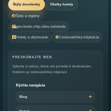
Štýly dovolenky
Všetky hotely
Štáty a regióny
geo.footer.chip.cities.noIslands
Hotely a ubytovanie
Cestovateľská inšpirácia
PRESKÚMAJTE WEB
Vyberte si sekciu, ktorá vás privedie k destináciám,
hotelom aj cestovateľskej inšpirácii.
Rýchla navigácia
Blog
Hotely