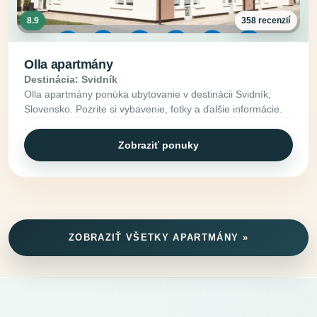
8.9
358 recenzií
Olla apartmány
Destinácia: Svidník
Olla apartmány ponúka ubytovanie v destinácii Svidník,
Slovensko. Pozrite si vybavenie, fotky a ďalšie informácie.
Zobraziť ponuky
ZOBRAZIŤ VŠETKY APARTMÁNY »