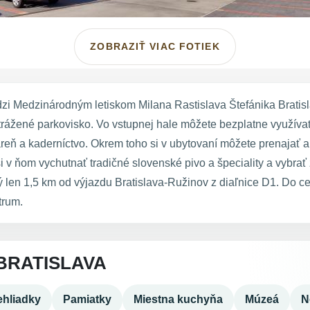
ZOBRAZIŤ VIAC FOTIEK
dzi Medzinárodným letiskom Milana Rastislava Štefánika Bratis
strážené parkovisko. Vo vstupnej hale môžete bezplatne využívať 
áreň a kaderníctvo. Okrem toho si v ubytovaní môžete prenajať 
v ňom vychutnať tradičné slovenské pivo a špeciality a vybrať
ný len 1,5 km od výjazdu Bratislava-Ružinov z diaľnice D1. Do c
trum.
BRATISLAVA
hliadky
Pamiatky
Miestna kuchyňa
Múzeá
N