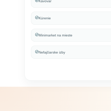
Kávovar
Kúrenie
Minimarket na mieste
Nefajčiarske izby