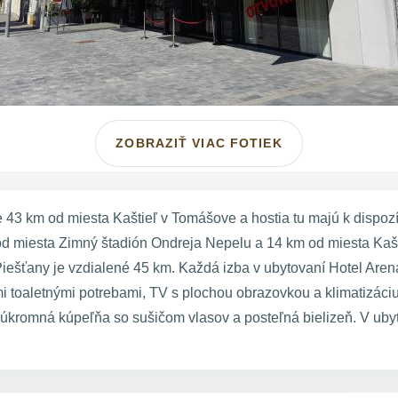
ZOBRAZIŤ VIAC FOTIEK
43 km od miesta Kaštieľ v Tomášove a hostia tu majú k dispozí
 od miesta Zimný štadión Ondreja Nepelu a 14 km od miesta Kašt
iešťany je vzdialené 45 km. Každá izba v ubytovaní Hotel Arena
oaletnými potrebami, TV s plochou obrazovkou a klimatizáciu a v
úkromná kúpeľňa so sušičom vlasov a posteľná bielizeň. V uby