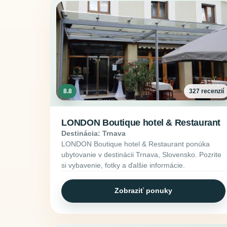
8.8
327 recenzií
LONDON Boutique hotel & Restaurant
Destinácia: Trnava
LONDON Boutique hotel & Restaurant ponúka
ubytovanie v destinácii Trnava, Slovensko. Pozrite
si vybavenie, fotky a ďalšie informácie.
Zobraziť ponuky