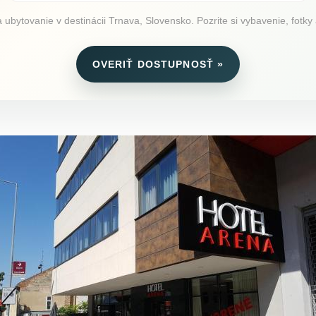
ubytovanie v destinácii Trnava, Slovensko. Pozrite si vybavenie, fotky 
OVERIŤ DOSTUPNOSŤ »