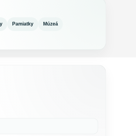
y
Pamiatky
Múzeá