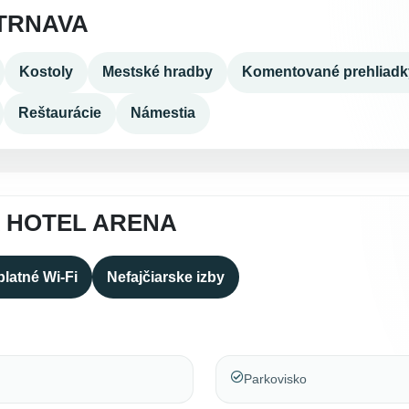
TRNAVA
Kostoly
Mestské hradby
Komentované prehliadk
Reštaurácie
Námestia
A HOTEL ARENA
latné Wi-Fi
Nefajčiarske izby
Parkovisko