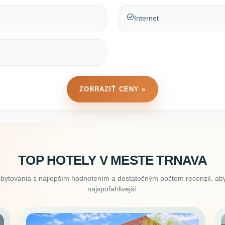
Internet
ZOBRAZIŤ CENY »
TOP HOTELY V MESTE TRNAVA
ubytovania s najlepším hodnotením a dostatočným počtom recenzií, aby
najspoľahlivejší.