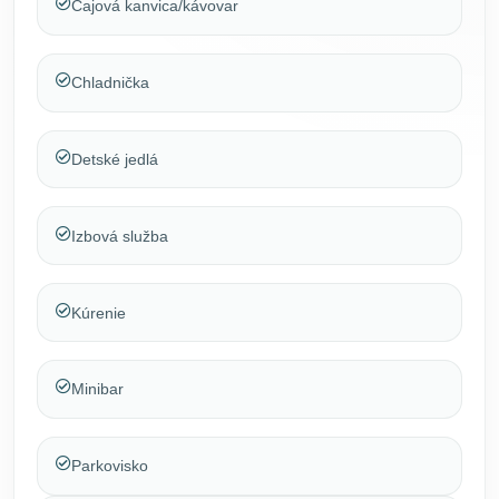
Čajová kanvica/kávovar
Chladnička
Detské jedlá
Izbová služba
Kúrenie
Minibar
Parkovisko