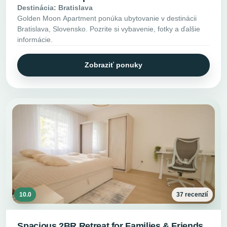
Destinácia: Bratislava
Golden Moon Apartment ponúka ubytovanie v destinácii
Bratislava, Slovensko. Pozrite si vybavenie, fotky a ďalšie
informácie.
Zobraziť ponuky
10.0
37 recenzií
Spacious 2BR Retreat for Families & Friends