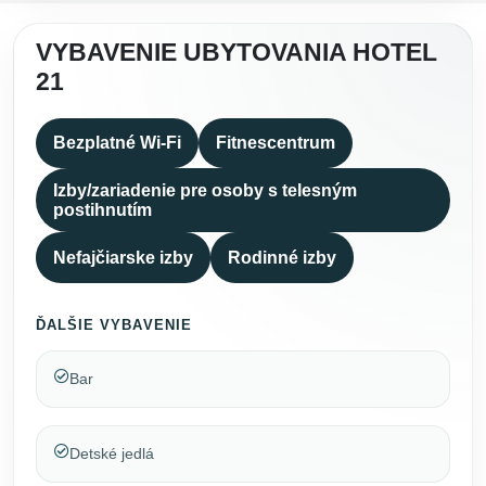
VYBAVENIE UBYTOVANIA HOTEL
21
Bezplatné Wi-Fi
Fitnescentrum
Izby/zariadenie pre osoby s telesným
postihnutím
Nefajčiarske izby
Rodinné izby
ĎALŠIE VYBAVENIE
Bar
Detské jedlá