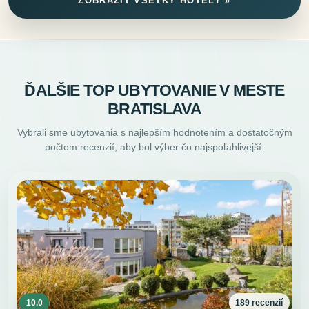
ZOBRAZIŤ VŠETKY HOTELY »
ĎALŠIE TOP UBYTOVANIE V MESTE
BRATISLAVA
Vybrali sme ubytovania s najlepším hodnotením a dostatočným
počtom recenzií, aby bol výber čo najspoľahlivejší.
10.0
189 recenzií