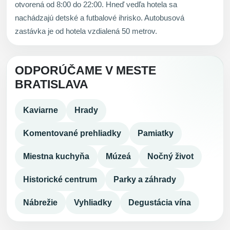
otvorená od 8:00 do 22:00. Hneď vedľa hotela sa
nachádzajú detské a futbalové ihrisko. Autobusová
zastávka je od hotela vzdialená 50 metrov.
ODPORÚČAME V MESTE
BRATISLAVA
Kaviarne
Hrady
Komentované prehliadky
Pamiatky
Miestna kuchyňa
Múzeá
Nočný život
Historické centrum
Parky a záhrady
Nábrežie
Vyhliadky
Degustácia vína