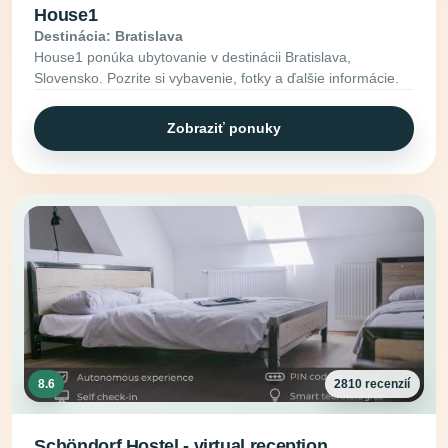
House1
Destinácia: Bratislava
House1 ponúka ubytovanie v destinácii Bratislava,
Slovensko. Pozrite si vybavenie, fotky a ďalšie informácie.
Zobraziť ponuky
8.6
2810 recenzií
Schöndorf Hostel - virtual reception