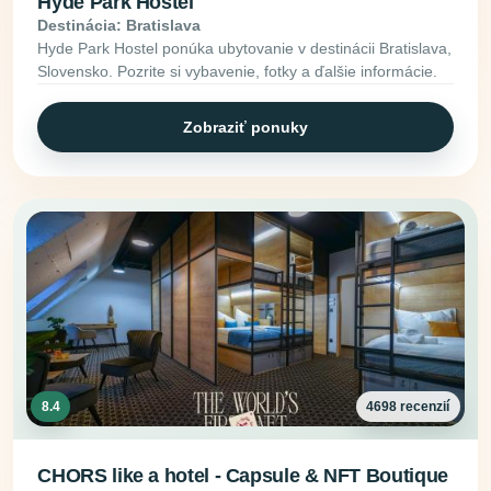
Hyde Park Hostel
Destinácia: Bratislava
Hyde Park Hostel ponúka ubytovanie v destinácii Bratislava,
Slovensko. Pozrite si vybavenie, fotky a ďalšie informácie.
Zobraziť ponuky
8.4
4698 recenzií
CHORS like a hotel - Capsule & NFT Boutique