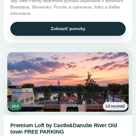
Sky View Family Apartment ponúka ubytovanie v destinácii
Bratislava, Slovensko. Pozrite si vybavenie, fotky a ďalšie
informácie.
Zobraziť ponuky
10.0
14 recenzií
Premium Loft by Castle&Danube River Old
town FREE PARKING