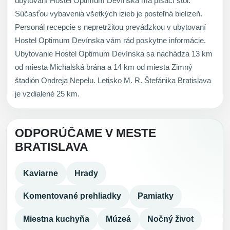
ubytovaní Hostel Optimum Devínska má písací stôl.
Súčasťou vybavenia všetkých izieb je posteľná bielizeň.
Personál recepcie s nepretržitou prevádzkou v ubytovaní
Hostel Optimum Devínska vám rád poskytne informácie.
Ubytovanie Hostel Optimum Devínska sa nachádza 13 km
od miesta Michalská brána a 14 km od miesta Zimný
štadión Ondreja Nepelu. Letisko M. R. Štefánika Bratislava
je vzdialené 25 km.
ODPORÚČAME V MESTE
BRATISLAVA
Kaviarne
Hrady
Komentované prehliadky
Pamiatky
Miestna kuchyňa
Múzeá
Nočný život