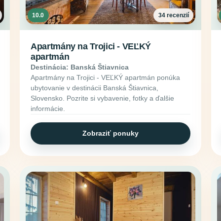
10.0
34 recenzií
Apartmány na Trojici - VEĽKÝ
apartmán
Destinácia: Banská Štiavnica
Apartmány na Trojici - VEĽKÝ apartmán ponúka
ubytovanie v destinácii Banská Štiavnica,
Slovensko. Pozrite si vybavenie, fotky a ďalšie
informácie.
Zobraziť ponuky