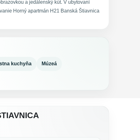
obrazovkou a jedálenský kút. V ubytovaní
tovanie Horný apartmán H21 Banská Štiavnica
stna kuchyňa
Múzeá
TIAVNICA