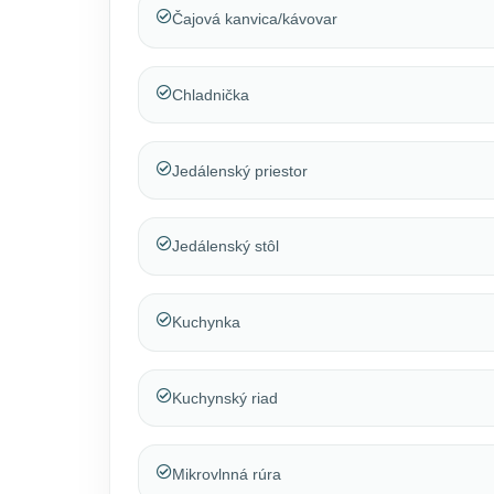
Čajová kanvica/kávovar
Chladnička
Jedálenský priestor
Jedálenský stôl
Kuchynka
Kuchynský riad
Mikrovlnná rúra