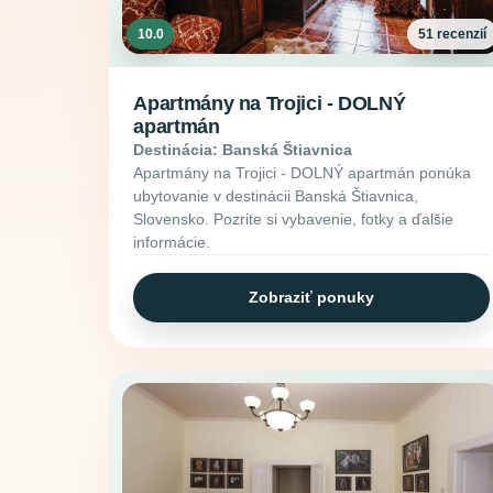
10.0
51 recenzií
Apartmány na Trojici - DOLNÝ
apartmán
Destinácia: Banská Štiavnica
Apartmány na Trojici - DOLNÝ apartmán ponúka
ubytovanie v destinácii Banská Štiavnica,
Slovensko. Pozrite si vybavenie, fotky a ďalšie
informácie.
Zobraziť ponuky