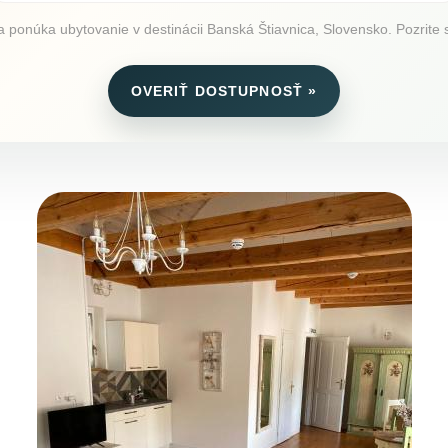
onúka ubytovanie v destinácii Banská Štiavnica, Slovensko. Pozrite si
OVERIŤ DOSTUPNOSŤ »