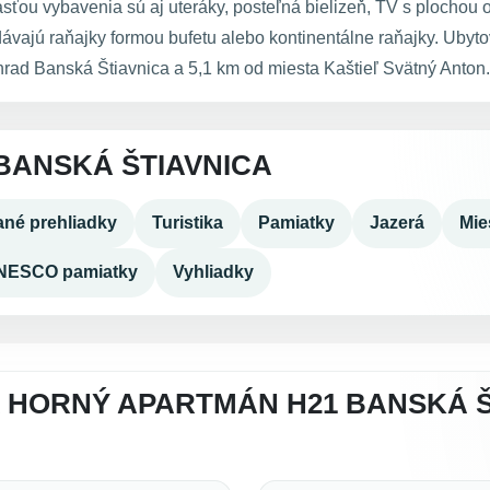
ťou vybavenia sú aj uteráky, posteľná bielizeň, TV s plochou 
vajú raňajky formou bufetu alebo kontinentálne raňajky. Uby
rad Banská Štiavnica a 5,1 km od miesta Kaštieľ Svätný Anton.
BANSKÁ ŠTIAVNICA
né prehliadky
Turistika
Pamiatky
Jazerá
Mie
NESCO pamiatky
Vyhliadky
 HORNÝ APARTMÁN H21 BANSKÁ Š