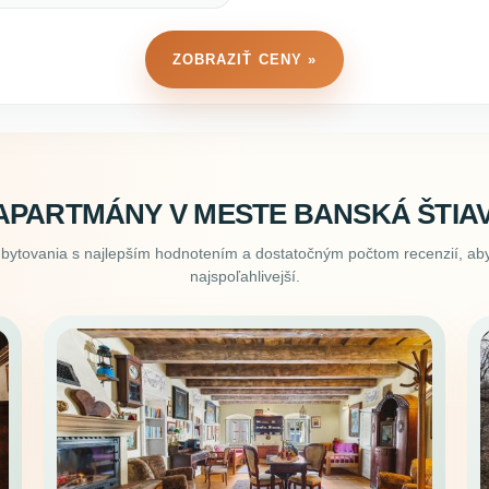
ZOBRAZIŤ CENY »
APARTMÁNY V MESTE BANSKÁ ŠTIA
ubytovania s najlepším hodnotením a dostatočným počtom recenzií, aby
najspoľahlivejší.