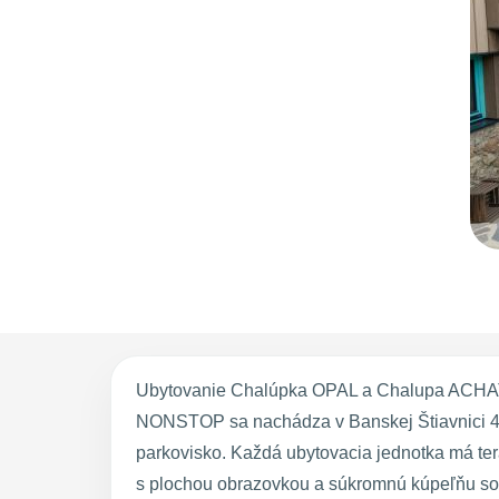
Ubytovanie Chalúpka OPAL a Chalupa ACHAT n
NONSTOP sa nachádza v Banskej Štiavnici 48
parkovisko. Každá ubytovacia jednotka má te
s plochou obrazovkou a súkromnú kúpeľňu so sp