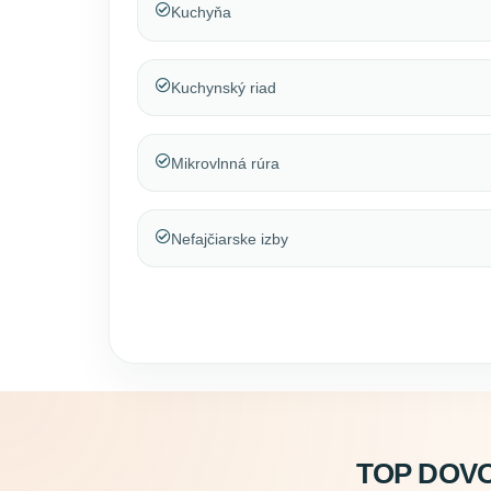
Kuchyňa
Kuchynský riad
Mikrovlnná rúra
Nefajčiarske izby
TOP DOV