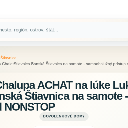
Štiavnica
ChaletStiavnica Banská Štiavnica na samote - samoobslužný prístu
Chalupa ACHAT na lúke Lu
anská Štiavnica na samote
kód NONSTOP
DOVOLENKOVÉ DOMY