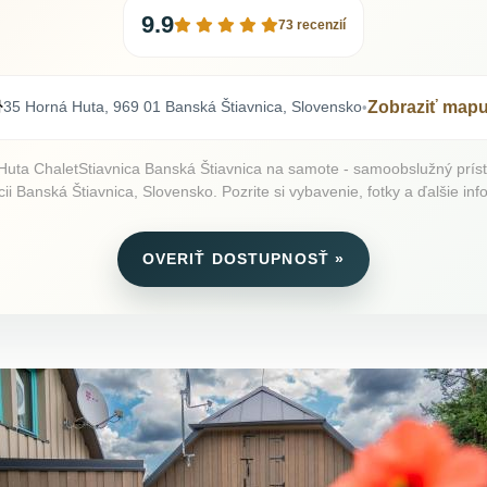
9.9
73 recenzií
35 Horná Huta, 969 01 Banská Štiavnica, Slovensko
Zobraziť map
•
uta ChaletStiavnica Banská Štiavnica na samote - samoobslužný prí
cii Banská Štiavnica, Slovensko. Pozrite si vybavenie, fotky a ďalšie inf
OVERIŤ DOSTUPNOSŤ »