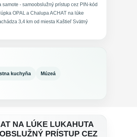
 samote - samoobslužný prístup cez PIN-kód
halúpka OPAL a Chalupa ACHAT na lúke
chádza 3,4 km od miesta Kaštieľ Svätný
stna kuchyňa
Múzeá
HAT NA LÚKE LUKAHUTA
OOBSLUŽNÝ PRÍSTUP CEZ