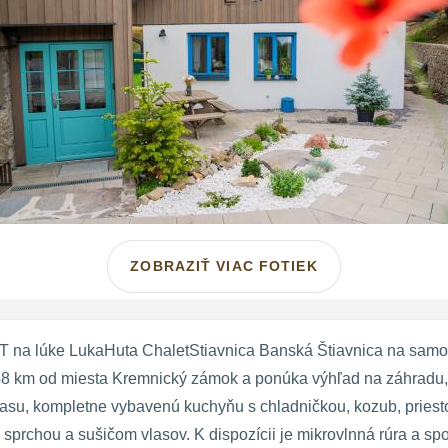
ZOBRAZIŤ VIAC FOTIEK
a lúke LukaHuta ChaletStiavnica Banská Štiavnica na samot
 km od miesta Kremnický zámok a ponúka výhľad na záhradu, 
rasu, kompletne vybavenú kuchyňu s chladničkou, kozub, pries
rchou a sušičom vlasov. K dispozícii je mikrovlnná rúra a spo