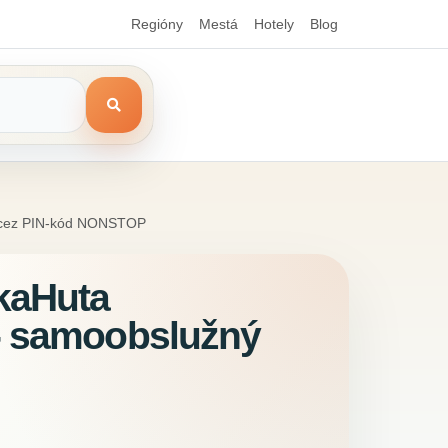
Regióny
Mestá
Hotely
Blog
p cez PIN-kód NONSTOP
kaHuta
 - samoobslužný