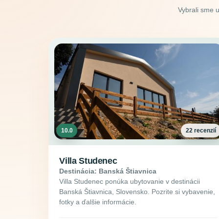
Vybrali sme 
10.0
22 recenzií
Villa Studenec
Destinácia: Banská Štiavnica
Villa Studenec ponúka ubytovanie v destinácii
Banská Štiavnica, Slovensko. Pozrite si vybavenie,
fotky a ďalšie informácie.