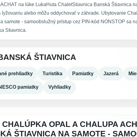
ACHAT na lúke LukaHuta ChaletStiavnica Banská Štiavnica na
a lyžovaniu alebo môžu oddychovať v záhrade. Ubytovanie C
na samote - samoobslužný prístup cez PIN-kód NONSTOP sa na
a Stiavnica.
BANSKÁ ŠTIAVNICA
né prehliadky
Turistika
Pamiatky
Jazerá
Mie
NESCO pamiatky
Vyhliadky
 CHALÚPKA OPAL A CHALUPA AC
KÁ ŠTIAVNICA NA SAMOTE - SAM