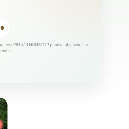
u
stup cez PIN-kód NONSTOP ponúka ubytovanie v
ormácie.