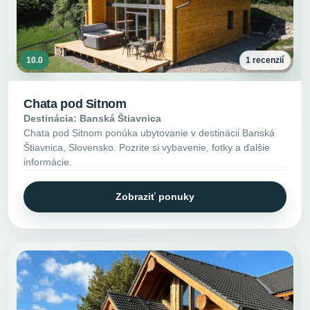
10.0
1 recenzií
Chata pod Sitnom
Destinácia: Banská Štiavnica
Chata pod Sitnom ponúka ubytovanie v destinácii Banská
Štiavnica, Slovensko. Pozrite si vybavenie, fotky a ďalšie
informácie.
Zobraziť ponuky