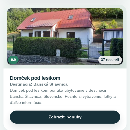
9.9
37 recenzií
Domček pod lesíkom
Destinácia: Banská Štiavnica
Domček pod lesíkom ponúka ubytovanie v destinácii
Banská Štiavnica, Slovensko. Pozrite si vybavenie, fotky a
ďalšie informácie.
Zobraziť ponuky