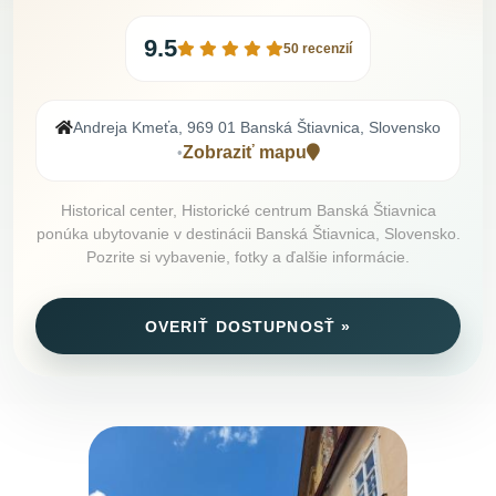
9.5
50 recenzií
Andreja Kmeťa, 969 01 Banská Štiavnica, Slovensko
Zobraziť mapu
•
Historical center, Historické centrum Banská Štiavnica
ponúka ubytovanie v destinácii Banská Štiavnica, Slovensko.
Pozrite si vybavenie, fotky a ďalšie informácie.
OVERIŤ DOSTUPNOSŤ »