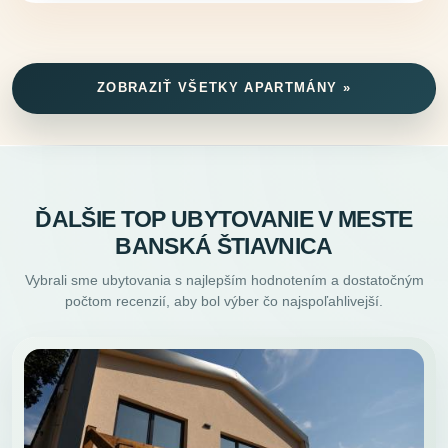
ZOBRAZIŤ VŠETKY APARTMÁNY »
ĎALŠIE TOP UBYTOVANIE V MESTE
BANSKÁ ŠTIAVNICA
Vybrali sme ubytovania s najlepším hodnotením a dostatočným
počtom recenzií, aby bol výber čo najspoľahlivejší.