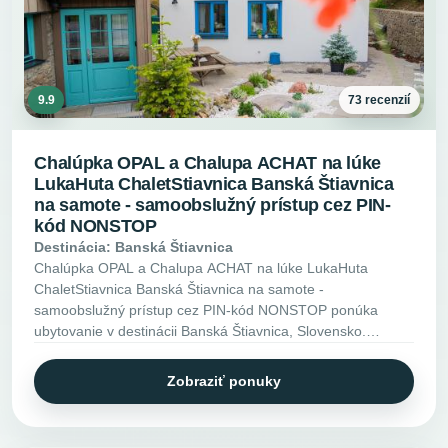
9.9
73 recenzií
Chalúpka OPAL a Chalupa ACHAT na lúke
LukaHuta ChaletStiavnica Banská Štiavnica
na samote - samoobslužný prístup cez PIN-
kód NONSTOP
Destinácia: Banská Štiavnica
Chalúpka OPAL a Chalupa ACHAT na lúke LukaHuta
ChaletStiavnica Banská Štiavnica na samote -
samoobslužný prístup cez PIN-kód NONSTOP ponúka
ubytovanie v destinácii Banská Štiavnica, Slovensko.
Pozrite si vybavenie, fotky a ďalšie informácie.
Zobraziť ponuky