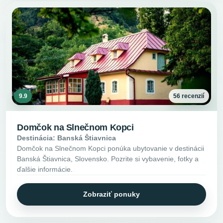
9.9
56 recenzií
Domčok na Slnečnom Kopci
Destinácia: Banská Štiavnica
Domčok na Slnečnom Kopci ponúka ubytovanie v destinácii
Banská Štiavnica, Slovensko. Pozrite si vybavenie, fotky a
ďalšie informácie.
Zobraziť ponuky