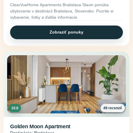
ClearVueHome Apartments Bratislava Slavin ponúka
ubytovanie v destinácii Bratislava, Slovensko. Pozrite si
vybavenie, fotky a ďalšie informácie.
Zobraziť ponuky
10.0
49 recenzií
Golden Moon Apartment
Destinácia: Bratislava