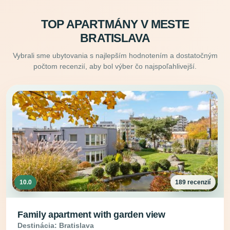
TOP APARTMÁNY V MESTE
BRATISLAVA
Vybrali sme ubytovania s najlepším hodnotením a dostatočným
počtom recenzií, aby bol výber čo najspoľahlivejší.
10.0
189 recenzií
Family apartment with garden view
Destinácia: Bratislava