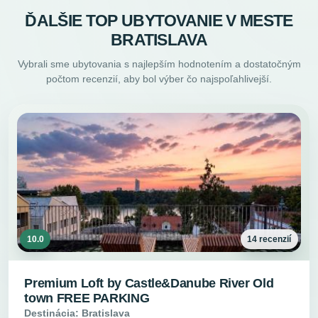
ĎALŠIE TOP UBYTOVANIE V MESTE
BRATISLAVA
Vybrali sme ubytovania s najlepším hodnotením a dostatočným
počtom recenzií, aby bol výber čo najspoľahlivejší.
10.0
14 recenzií
Premium Loft by Castle&Danube River Old
town FREE PARKING
Destinácia: Bratislava