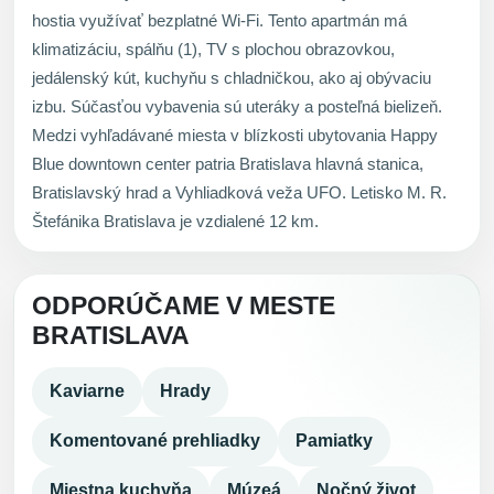
hostia využívať bezplatné Wi-Fi. Tento apartmán má
klimatizáciu, spálňu (1), TV s plochou obrazovkou,
jedálenský kút, kuchyňu s chladničkou, ako aj obývaciu
izbu. Súčasťou vybavenia sú uteráky a posteľná bielizeň.
Medzi vyhľadávané miesta v blízkosti ubytovania Happy
Blue downtown center patria Bratislava hlavná stanica,
Bratislavský hrad a Vyhliadková veža UFO. Letisko M. R.
Štefánika Bratislava je vzdialené 12 km.
ODPORÚČAME V MESTE
BRATISLAVA
Kaviarne
Hrady
Komentované prehliadky
Pamiatky
Miestna kuchyňa
Múzeá
Nočný život