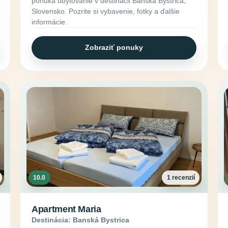
ponúka ubytovanie v destinácii Banská Bystrica,
Slovensko. Pozrite si vybavenie, fotky a ďalšie
informácie.
Zobraziť ponuky
10.0
1 recenzií
Apartment Maria
Destinácia: Banská Bystrica