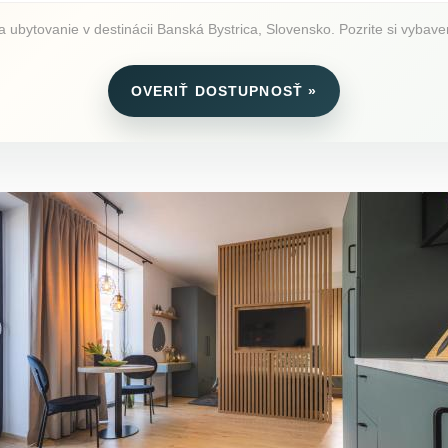
ovanie v destinácii Banská Bystrica, Slovensko. Pozrite si vybavenie
OVERIŤ DOSTUPNOSŤ »