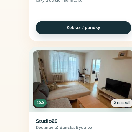
fotky a ďalšie informácie.
Zobraziť ponuky
10.0
2 recenzií
Studio26
Destinácia: Banská Bystrica