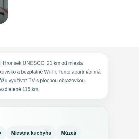
ol Hronsek UNESCO, 21 km od miesta
kovisko a bezplatné Wi-Fi. Tento apartmán má
môžu využívať TV s plochou obrazovkou.
vzdialené 115 km.
y
Miestna kuchyňa
Múzeá