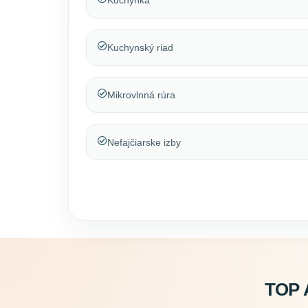
Kuchynka
Kuchynský riad
Mikrovlnná rúra
Nefajčiarske izby
TOP 