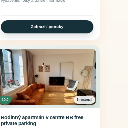
vybavenie, fotky a ďalšie informácie.
Zobraziť ponuky
10.0
1 recenzií
Rodinný apartmán v centre BB free
private parking