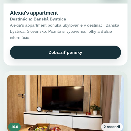
Alexia's appartment
Destinácia: Banská Bystrica
Alexia's appartment ponúka ubytovanie v destinácii Banská
Bystrica, Slovensko. Pozrite si vybavenie, fotky a ďalšie
informácie.
Zobraziť ponuky
10.0
2 recenzií