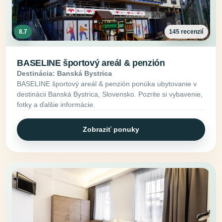
8.7
145 recenzií
BASELINE športový areál & penzión
Destinácia: Banská Bystrica
BASELINE športový areál & penzión ponúka ubytovanie v
destinácii Banská Bystrica, Slovensko. Pozrite si vybavenie,
fotky a ďalšie informácie.
Zobraziť ponuky