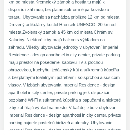
km od miesta Kremnický zámok a hostia tu majú k
dispozícii záhradu, bezplatné súkromné parkovisko a
terasu. Ubytovanie sa nachádza približne 12 km od miesta
Drevený artikulárny kostol Hronsek UNESCO, 20 km od
miesta Zvolenský zámok a 45 km od miesta Chrám sv.
Kataríny. Niektoré izby majú balkón s výhľadom na
záhradu. Všetky ubytovacie jednotky v ubytovaní Imperial
Residence - design aparthotel in city center, private parking
majú priestor na posedenie, káblovú TV s plochou
obrazovkou, kuchyňu, jedálenský kút a súkromnú kúpeľňu
s bezplatnými toaletnými potrebami, so sprchou a sušičom
vlasov. V izbách ubytovania Imperial Residence - design
aparthotel in city center, private parking je k dispozícii
bezplatné Wi-Fi a súkromná kúpeľňa s papučami a niektoré
izby zahŕňajú výhľad na mesto. V každej izbe v ubytovaní
Imperial Residence - design aparthotel in city center, private
parking nájdete posteľnú bielizeň a uteráky. Ubytovanie