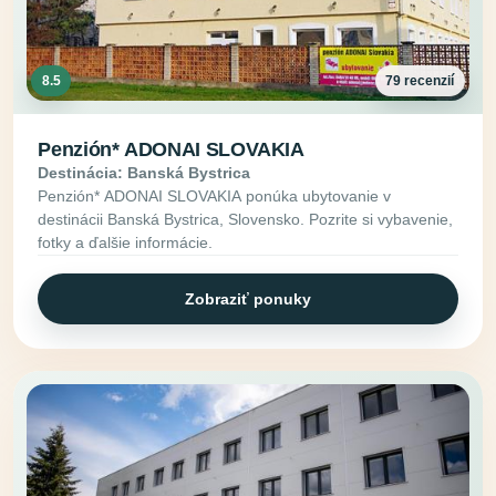
8.5
79 recenzií
Penzión* ADONAI SLOVAKIA
Destinácia: Banská Bystrica
Penzión* ADONAI SLOVAKIA ponúka ubytovanie v
destinácii Banská Bystrica, Slovensko. Pozrite si vybavenie,
fotky a ďalšie informácie.
Zobraziť ponuky