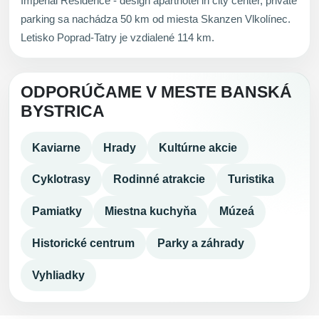
Imperial Residence - design aparthotel in city center, private
parking sa nachádza 50 km od miesta Skanzen Vlkolínec.
Letisko Poprad-Tatry je vzdialené 114 km.
ODPORÚČAME V MESTE BANSKÁ
BYSTRICA
Kaviarne
Hrady
Kultúrne akcie
Cyklotrasy
Rodinné atrakcie
Turistika
Pamiatky
Miestna kuchyňa
Múzeá
Historické centrum
Parky a záhrady
Vyhliadky