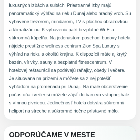
luxusných izbách a suitách. Priestranné izby majú
panoramatický výhľad na rieku Dunaj alebo hradný vrch. Sú
vybavené trezorom, minibarom, TV s plochou obrazovkou
a klimatizáciou. K vybaveniu patrí bezplatné Wi-Fi a
súkromná kúpeľňa. Na jedenástom poschodí budovy hotela
nájdete prestížne wellness centrum Zion Spa Luxury s
výhľad na rieku a okolitú krajinu. K dispozícii máte aj krytý
bazén, vírivky, sauny a bezplatné fitnescentrum. V
hotelovej reštaurácii sa podávajú raňajky, obedy i večere.
Je situovaná na prízemí a môžete sa z nej potešiť
výhľadom na promenádu pri Dunaji. Na malé občerstvenie
počas dňa i večer si môžete zájsť do baru vo vstupnej hale
s vínnou pivnicou. Jedinečnosť hotela dotvára súkromný
heliport na streche a súkromné riečne prístavné mólo.
ODPORÚČAME V MESTE