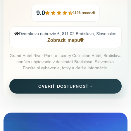
9.0
1196 recenzií
Dvorakovo nabrezie 6, 811 02 Bratislava, Slovensko
•
Zobraziť mapu
Grand Hotel River Park, a Luxury Collection Hotel, Bratislava
ponúka ubytovanie v destinácii Bratislava, Slovensko.
Pozrite si vybavenie, fotky a ďalšie informácie.
OVERIŤ DOSTUPNOSŤ »