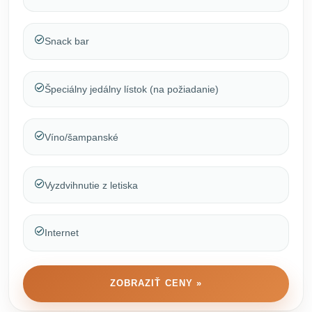
Snack bar
Špeciálny jedálny lístok (na požiadanie)
Víno/šampanské
Vyzdvihnutie z letiska
Internet
ZOBRAZIŤ CENY »