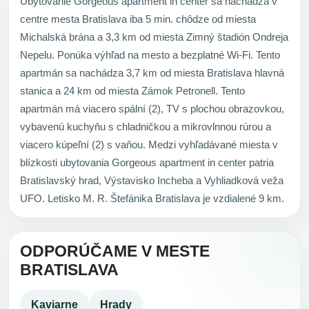
Ubytovanie Gorgeous apartment in center sa nachádza v
centre mesta Bratislava iba 5 min. chôdze od miesta
Michalská brána a 3,3 km od miesta Zimný štadión Ondreja
Nepelu. Ponúka výhľad na mesto a bezplatné Wi-Fi. Tento
apartmán sa nachádza 3,7 km od miesta Bratislava hlavná
stanica a 24 km od miesta Zámok Petronell. Tento
apartmán má viacero spální (2), TV s plochou obrazovkou,
vybavenú kuchyňu s chladničkou a mikrovlnnou rúrou a
viacero kúpeľní (2) s vaňou. Medzi vyhľadávané miesta v
blízkosti ubytovania Gorgeous apartment in center patria
Bratislavský hrad, Výstavisko Incheba a Vyhliadková veža
UFO. Letisko M. R. Štefánika Bratislava je vzdialené 9 km.
ODPORÚČAME V MESTE
BRATISLAVA
Kaviarne
Hrady