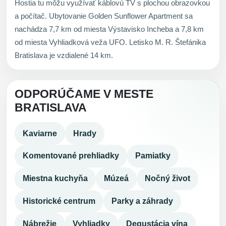
Hostia tu môžu využívať káblovú TV s plochou obrazovkou
a počítač. Ubytovanie Golden Sunflower Apartment sa
nachádza 7,7 km od miesta Výstavisko Incheba a 7,8 km
od miesta Vyhliadková veža UFO. Letisko M. R. Štefánika
Bratislava je vzdialené 14 km.
ODPORÚČAME V MESTE
BRATISLAVA
Kaviarne
Hrady
Komentované prehliadky
Pamiatky
Miestna kuchyňa
Múzeá
Nočný život
Historické centrum
Parky a záhrady
Nábrežie
Vyhliadky
Degustácia vína