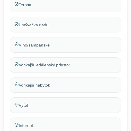
Terasa
Umývačka riadu
Víno/šampanské
Vonkajší jedálenský priestor
Vonkajší nábytok
Výťah
Internet