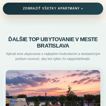
ZOBRAZIŤ VŠETKY APARTMÁNY »
ĎALŠIE TOP UBYTOVANIE V MESTE
BRATISLAVA
Vybrali sme ubytovania s najlepším hodnotením a dostatočným
počtom recenzií, aby bol výber čo najspoľahlivejší.