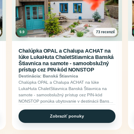
9.9
73 recenzií
Chalúpka OPAL a Chalupa ACHAT na
lúke LukaHuta ChaletStiavnica Banská
Štiavnica na samote - samoobslužný
prístup cez PIN-kód NONSTOP
Destinácia: Banská Štiavnica
Chalúpka OPAL a Chalupa ACHAT na lúke
LukaHuta ChaletStiavnica Banská Štiavnica na
samote - samoobslužný prístup cez PIN-kód
NONSTOP ponúka ubytovanie v destinácii Banská
Štiavnica, Slovensko. Pozrite si vybavenie, fotky a
ďalšie informácie.
Zobraziť ponuky