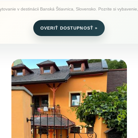
vanie v destinácii Banská Štiavnica, Slovensko. Pozrite si vybavenie, 
OVERIŤ DOSTUPNOSŤ »