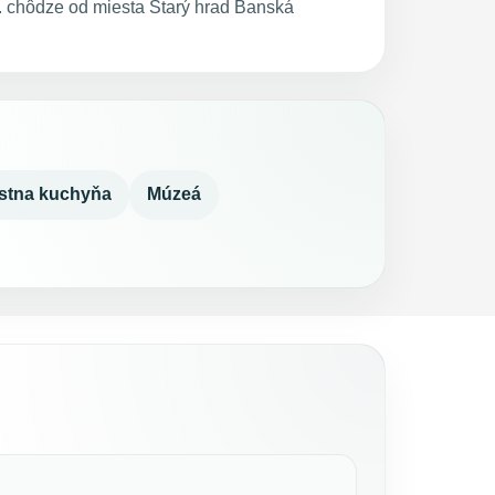
 chôdze od miesta Starý hrad Banská
stna kuchyňa
Múzeá