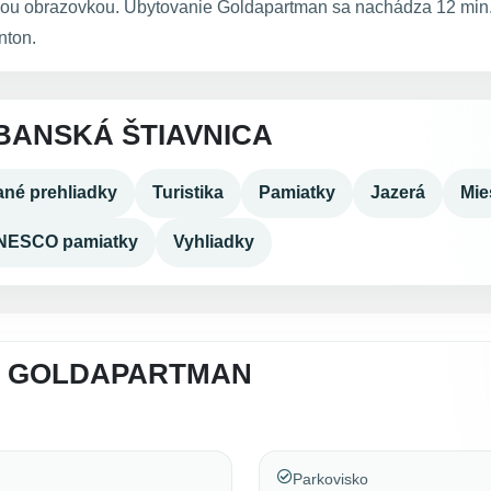
chou obrazovkou. Ubytovanie Goldapartman sa nachádza 12 min.
nton.
BANSKÁ ŠTIAVNICA
né prehliadky
Turistika
Pamiatky
Jazerá
Mie
NESCO pamiatky
Vyhliadky
A GOLDAPARTMAN
Parkovisko