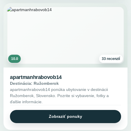
10.0
33 recenzií
apartmanhrabovob14
Destinácia: Ružomberok
apartmanhrabovob14 ponúka ubytovanie v destinácii
Ružomberok, Slovensko. Pozrite si vybavenie, fotky a
ďalšie informácie.
Zobraziť ponuky