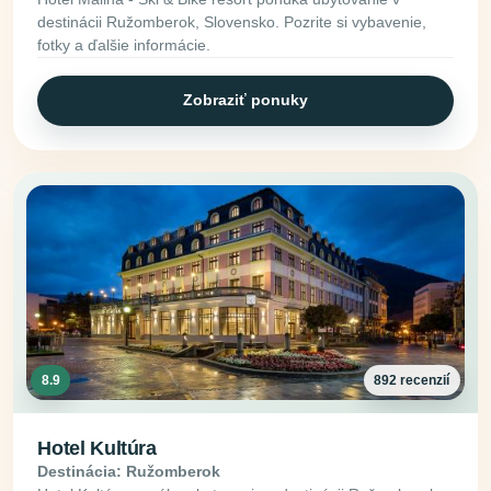
destinácii Ružomberok, Slovensko. Pozrite si vybavenie,
fotky a ďalšie informácie.
Zobraziť ponuky
8.9
892 recenzií
Hotel Kultúra
Destinácia: Ružomberok