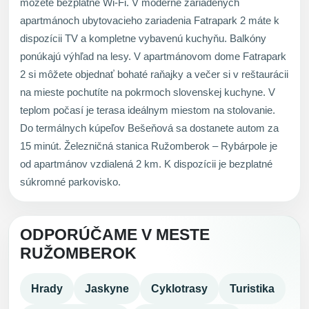
môžete bezplatné Wi-Fi. V moderne zariadených
apartmánoch ubytovacieho zariadenia Fatrapark 2 máte k
dispozícii TV a kompletne vybavenú kuchyňu. Balkóny
ponúkajú výhľad na lesy. V apartmánovom dome Fatrapark
2 si môžete objednať bohaté raňajky a večer si v reštaurácii
na mieste pochutíte na pokrmoch slovenskej kuchyne. V
teplom počasí je terasa ideálnym miestom na stolovanie.
Do termálnych kúpeľov Bešeňová sa dostanete autom za
15 minút. Železničná stanica Ružomberok – Rybárpole je
od apartmánov vzdialená 2 km. K dispozícii je bezplatné
súkromné parkovisko.
ODPORÚČAME V MESTE
RUŽOMBEROK
Hrady
Jaskyne
Cyklotrasy
Turistika