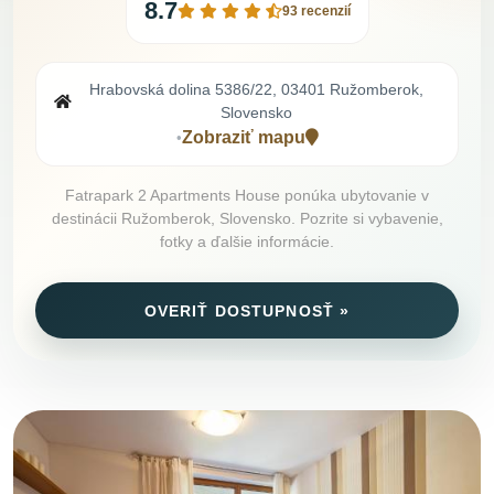
8.7
93 recenzií
Hrabovská dolina 5386/22, 03401 Ružomberok,
Slovensko
Zobraziť mapu
•
Fatrapark 2 Apartments House ponúka ubytovanie v
destinácii Ružomberok, Slovensko. Pozrite si vybavenie,
fotky a ďalšie informácie.
OVERIŤ DOSTUPNOSŤ »