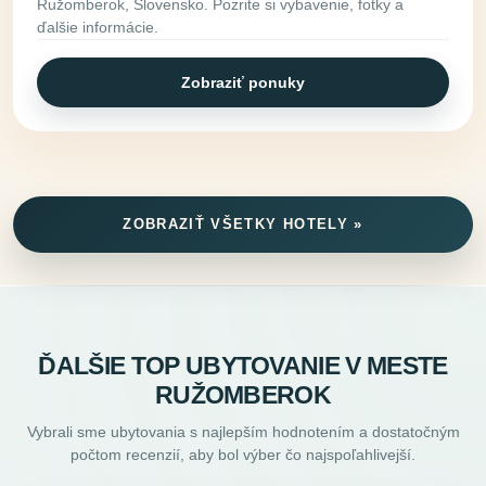
Ružomberok, Slovensko. Pozrite si vybavenie, fotky a
ďalšie informácie.
Zobraziť ponuky
ZOBRAZIŤ VŠETKY HOTELY »
ĎALŠIE TOP UBYTOVANIE V MESTE
RUŽOMBEROK
Vybrali sme ubytovania s najlepším hodnotením a dostatočným
počtom recenzií, aby bol výber čo najspoľahlivejší.