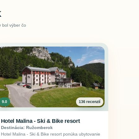
K
 bol výber čo
9.0
136 recenzií
Hotel Malina - Ski & Bike resort
Destinácia: Ružomberok
Hotel Malina - Ski & Bike resort ponúka ubytovanie