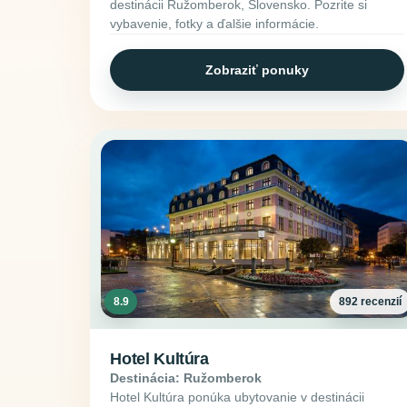
destinácii Ružomberok, Slovensko. Pozrite si
vybavenie, fotky a ďalšie informácie.
Zobraziť ponuky
8.9
892 recenzií
Hotel Kultúra
Destinácia: Ružomberok
Hotel Kultúra ponúka ubytovanie v destinácii