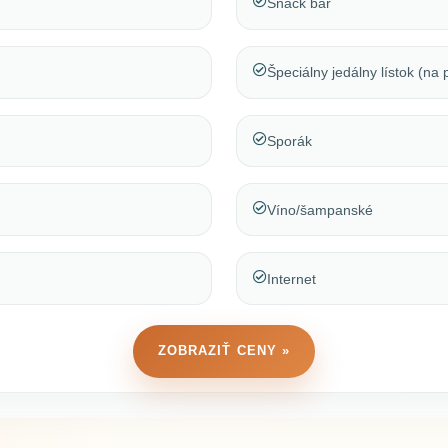
Snack bar
Špeciálny jedálny lístok (na
Sporák
Víno/šampanské
Internet
ZOBRAZIŤ CENY »