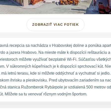
ZOBRAZIŤ VIAC FOTIEK
avná recepcia sa nachádza v Hrabovskej doline a ponúka apart
Brdo a jazera Hrabovo. Na mieste máte k dispozícii reštauráciu 
priestoroch môžete využívať bezplatné Wi-Fi. Súčasťou všetk
m. V súkromných kúpeľniach je k dispozícii sprchovací kút. N
má letnú terasu, kde si môžete oddýchnuť a vychutnať si jedlo.
tskom ihrisku a pieskovisku. Pred ubytovacím zariadením sa n
zničná stanica Ružomberok Rybárpole je vzdialená 500 metrov od
út. Môžete sa tu venovať rôznym vodným športom.