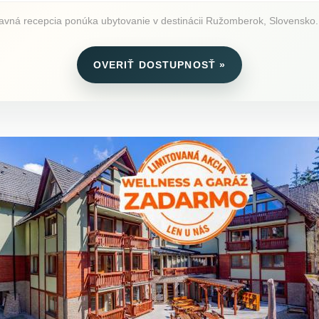
ná recepcia ponúka ubytovanie v destinácii Ružomberok, Slovensko. Po
OVERIŤ DOSTUPNOSŤ »