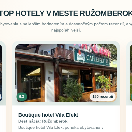
TOP HOTELY V MESTE RUŽOMBERO
ubytovania s najlepším hodnotením a dostatočným počtom recenzií, aby
najspoľahlivejší.
9.3
150 recenzií
Boutique hotel Vila Efekt
Destinácia: Ružomberok
Boutique hotel Vila Efekt ponúka ubytovanie v