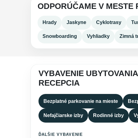
ODPORÚČAME V MESTE
Hrady
Jaskyne
Cyklotrasy
Tur
Snowboarding
Vyhliadky
Zimná tu
VYBAVENIE UBYTOVANIA
RECEPCIA
Bezplatné parkovanie na mieste
Bezp
Nefajčiarske izby
Rodinné izby
V
ĎALŠIE VYBAVENIE