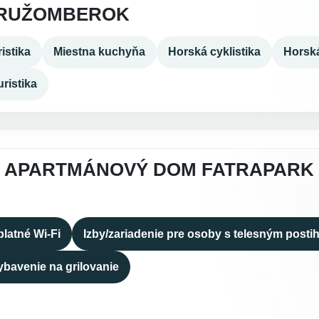
 RUŽOMBEROK
istika
Miestna kuchyňa
Horská cyklistika
Horská
ristika
 APARTMÁNOVÝ DOM FATRAPARK 1
latné Wi-Fi
Izby/zariadenie pre osoby s telesným posti
ybavenie na grilovanie