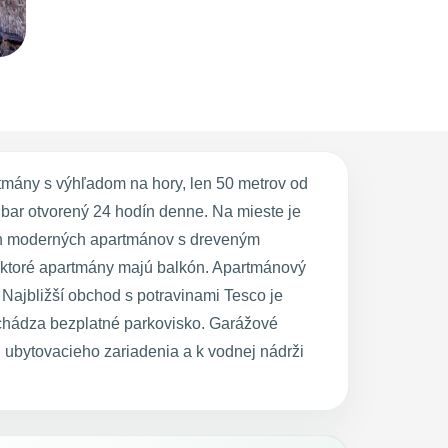
mány s výhľadom na hory, len 50 metrov od
a bar otvorený 24 hodín denne. Na mieste je
ých moderných apartmánov s dreveným
iektoré apartmány majú balkón. Apartmánový
 Najbližší obchod s potravinami Tesco je
achádza bezplatné parkovisko. Garážové
 ubytovacieho zariadenia a k vodnej nádrži