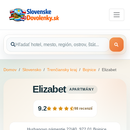
Domov
Slovensko
Trenčiansky kraj
Bojnice
Elizabet
Elizabet
APARTMÁNY
9.2
98 recenzií
Hurbanovo námestie 22/40, 972 01 Bojnice,