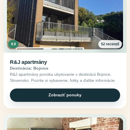
9.9
52 recenzií
R&J apartmány
Destinácia: Bojnice
R&J apartmány ponúka ubytovanie v destinácii Bojnice,
Slovensko. Pozrite si vybavenie, fotky a ďalšie informácie.
Zobraziť ponuky