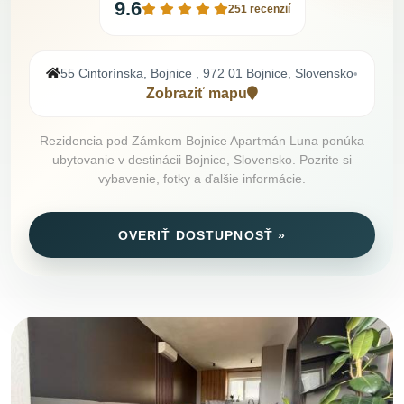
9.6
251 recenzií
55 Cintorínska, Bojnice , 972 01 Bojnice, Slovensko
•
Zobraziť mapu
Rezidencia pod Zámkom Bojnice Apartmán Luna ponúka
ubytovanie v destinácii Bojnice, Slovensko. Pozrite si
vybavenie, fotky a ďalšie informácie.
OVERIŤ DOSTUPNOSŤ »