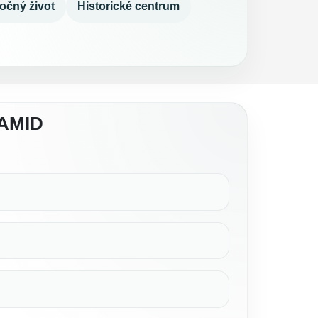
očný život
Historické centrum
AMID