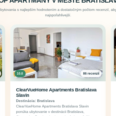
OP APARTMÁNY V MESTE BRATISLA
ubytovania s najlepším hodnotením a dostatočným počtom recenzií, aby
najspoľahlivejší.
10.0
86 recenzií
ClearVueHome Apartments Bratislava
Slavin
Destinácia: Bratislava
ClearVueHome Apartments Bratislava Slavin
ponúka ubytovanie v destinácii Bratislava,