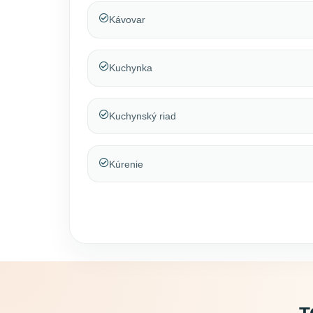
Kávovar
Kuchynka
Kuchynský riad
Kúrenie