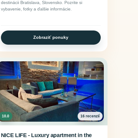
destinácii Bratislava, Slovensko. Pozrite si
vybavenie, fotky a ďalšie informácie.
Zobraziť ponuky
10.0
16 recenzií
NICE LIFE - Luxury apartment in the