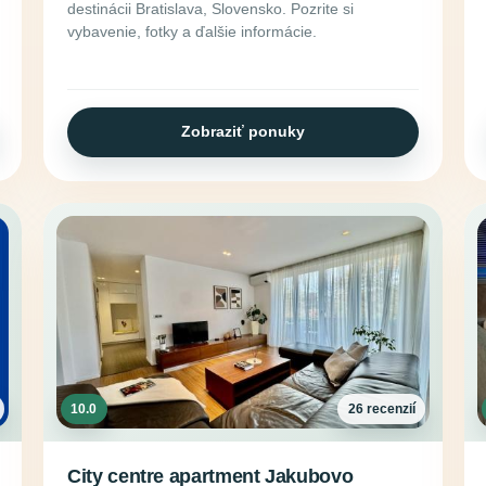
destinácii Bratislava, Slovensko. Pozrite si
vybavenie, fotky a ďalšie informácie.
Zobraziť ponuky
10.0
26 recenzií
City centre apartment Jakubovo