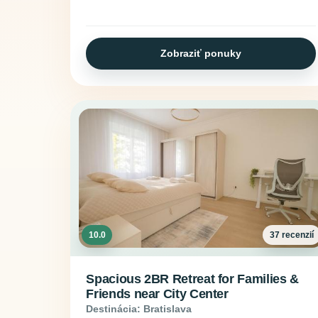
Zobraziť ponuky
10.0
37 recenzií
Spacious 2BR Retreat for Families &
Friends near City Center
Destinácia: Bratislava