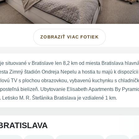
ZOBRAZIŤ VIAC FOTIEK
 situované v Bratislave len 8,2 km od miesta Bratislava hlavn
ta Zimný štadión Ondreja Nepelu a hostia tu majú k dispozíci
blovú TV s plochou obrazovkou, vybavenú kuchynku s chladničk
 posteľná bielizeň. Ubytovanie Elisabeth Apartments By Pyram
etisko M. R. Štefánika Bratislava je vzdialené 1 km.
BRATISLAVA