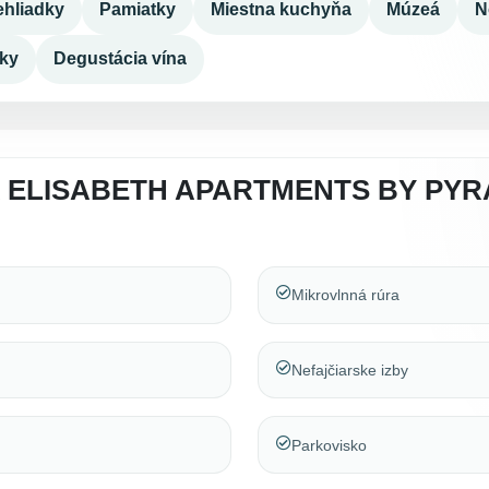
hliadky
Pamiatky
Miestna kuchyňa
Múzeá
N
dky
Degustácia vína
 ELISABETH APARTMENTS BY PYR
Mikrovlnná rúra
Nefajčiarske izby
Parkovisko