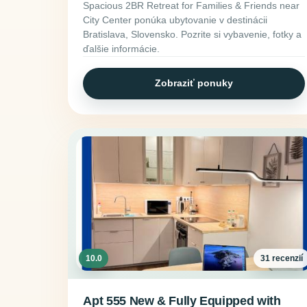
Spacious 2BR Retreat for Families & Friends near
City Center ponúka ubytovanie v destinácii
Bratislava, Slovensko. Pozrite si vybavenie, fotky a
ďalšie informácie.
Zobraziť ponuky
10.0
31 recenzií
Apt 555 New & Fully Equipped with