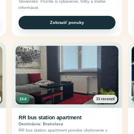
Slovensko. Pozrite si vybavenie, fotky a ďalšie
informácie.
Zobraziť ponuky
10.0
33 recenzií
RR bus station apartment
Destinácia: Bratislava
RR bus station apartment ponúka ubytovanie v