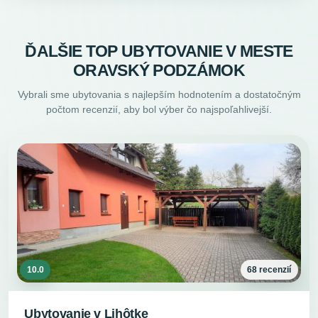
ĎALŠIE TOP UBYTOVANIE V MESTE
ORAVSKÝ PODZÁMOK
Vybrali sme ubytovania s najlepším hodnotením a dostatočným
počtom recenzií, aby bol výber čo najspoľahlivejší.
10.0
68 recenzií
Ubytovanie v Lihôtke