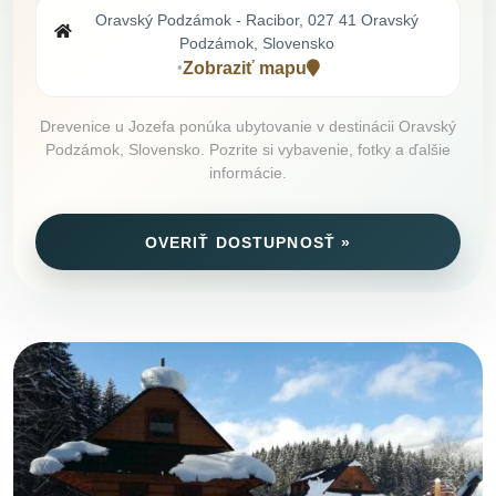
Oravský Podzámok - Racibor, 027 41 Oravský
Podzámok, Slovensko
Zobraziť mapu
•
Drevenice u Jozefa ponúka ubytovanie v destinácii Oravský
Podzámok, Slovensko. Pozrite si vybavenie, fotky a ďalšie
informácie.
OVERIŤ DOSTUPNOSŤ »