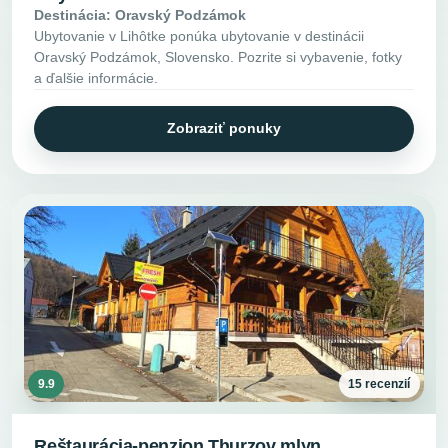
Destinácia: Oravský Podzámok
Ubytovanie v Lihôtke ponúka ubytovanie v destinácii
Oravský Podzámok, Slovensko. Pozrite si vybavenie, fotky
a ďalšie informácie.
Zobraziť ponuky
9.9
15 recenzií
Reštaurácia-penzion Thurzov mlyn