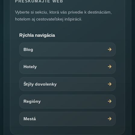
PRESKÚMAJTE WEB
Vyberte si sekciu, ktorá vás privedie k destináciám,
hotelom aj cestovateľskej inšpirácii.
Rýchla navigácia
Blog
Hotely
Štýly dovolenky
Regióny
Mestá