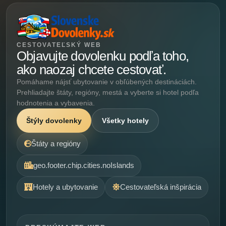
CESTOVATEĽSKÝ WEB
Objavujte dovolenku podľa toho,
ako naozaj chcete cestovať.
Pomáhame nájsť ubytovanie v obľúbených destináciách.
Prehliadajte štáty, regióny, mestá a vyberte si hotel podľa
hodnotenia a vybavenia.
Štýly dovolenky
Všetky hotely
Štáty a regióny
geo.footer.chip.cities.noIslands
Hotely a ubytovanie
Cestovateľská inšpirácia