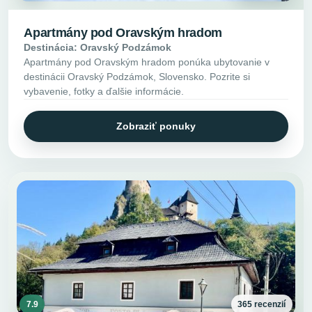
Apartmány pod Oravským hradom
Destinácia: Oravský Podzámok
Apartmány pod Oravským hradom ponúka ubytovanie v
destinácii Oravský Podzámok, Slovensko. Pozrite si
vybavenie, fotky a ďalšie informácie.
Zobraziť ponuky
7.9
365 recenzií