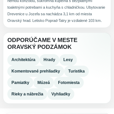
hernou konzolou, súkromná kúpeľňa s bezplatnými
toaletnými potrebami a kuchyňa s chladničkou. Ubytovanie
Drevenice u Jozefa sa nachádza 3,1 km od miesta
Oravský hrad. Letisko Poprad-Tatry je vzdialené 103 km.
ODPORÚČAME V MESTE
ORAVSKÝ PODZÁMOK
Architektúra
Hrady
Lesy
Komentované prehliadky
Turistika
Pamiatky
Múzeá
Fotomiesta
Rieky a nábrežia
Vyhliadky