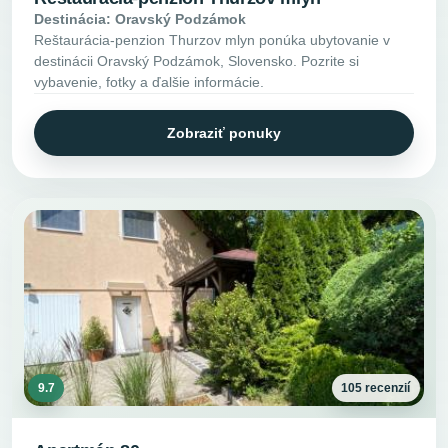
Destinácia: Oravský Podzámok
Reštaurácia-penzion Thurzov mlyn ponúka ubytovanie v
destinácii Oravský Podzámok, Slovensko. Pozrite si
vybavenie, fotky a ďalšie informácie.
Zobraziť ponuky
9.7
105 recenzií