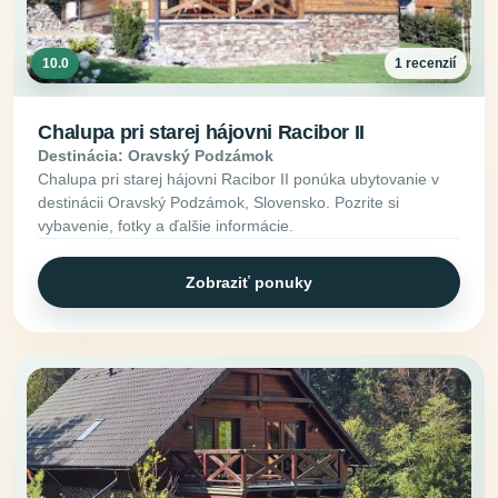
10.0
1 recenzií
Chalupa pri starej hájovni Racibor II
Destinácia: Oravský Podzámok
Chalupa pri starej hájovni Racibor II ponúka ubytovanie v
destinácii Oravský Podzámok, Slovensko. Pozrite si
vybavenie, fotky a ďalšie informácie.
Zobraziť ponuky