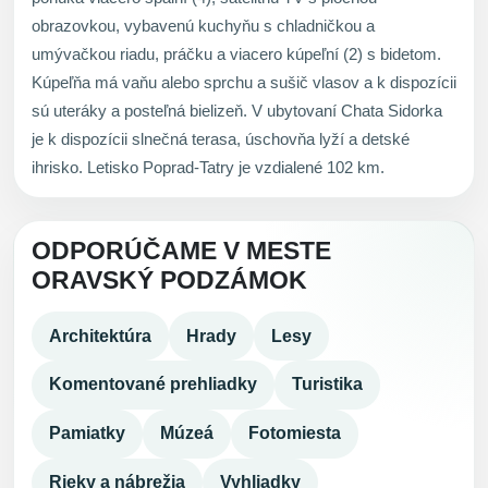
obrazovkou, vybavenú kuchyňu s chladničkou a
umývačkou riadu, práčku a viacero kúpeľní (2) s bidetom.
Kúpeľňa má vaňu alebo sprchu a sušič vlasov a k dispozícii
sú uteráky a posteľná bielizeň. V ubytovaní Chata Sidorka
je k dispozícii slnečná terasa, úschovňa lyží a detské
ihrisko. Letisko Poprad-Tatry je vzdialené 102 km.
ODPORÚČAME V MESTE
ORAVSKÝ PODZÁMOK
Architektúra
Hrady
Lesy
Komentované prehliadky
Turistika
Pamiatky
Múzeá
Fotomiesta
Rieky a nábrežia
Vyhliadky