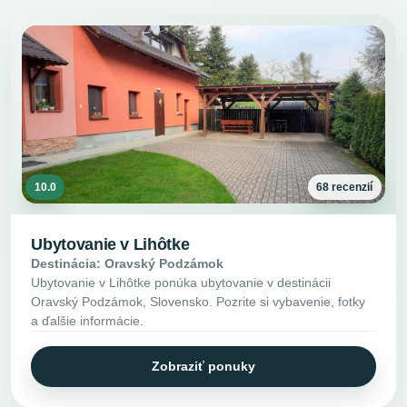
10.0
68 recenzií
Ubytovanie v Lihôtke
Destinácia: Oravský Podzámok
Ubytovanie v Lihôtke ponúka ubytovanie v destinácii
Oravský Podzámok, Slovensko. Pozrite si vybavenie, fotky
a ďalšie informácie.
Zobraziť ponuky