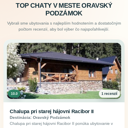
TOP CHATY V MESTE ORAVSKÝ
PODZÁMOK
Vybrali sme ubytovania s najlepším hodnotením a dostatočným
počtom recenzií, aby bol výber čo najspoľahlivejší.
10.0
1 recenzií
Chalupa pri starej hájovni Racibor II
Destinácia: Oravský Podzámok
Chalupa pri starej hájovni Racibor II ponúka ubytovanie v