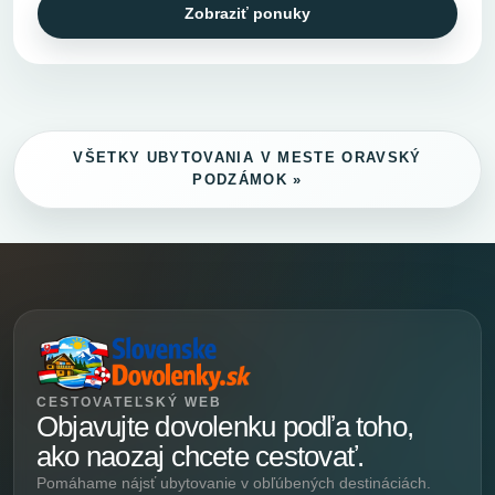
Zobraziť ponuky
VŠETKY UBYTOVANIA V MESTE ORAVSKÝ
PODZÁMOK »
CESTOVATEĽSKÝ WEB
Objavujte dovolenku podľa toho,
ako naozaj chcete cestovať.
Pomáhame nájsť ubytovanie v obľúbených destináciách.