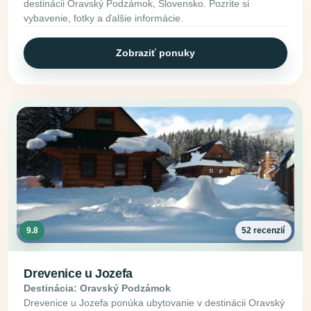
destinácii Oravský Podzámok, Slovensko. Pozrite si
vybavenie, fotky a ďalšie informácie.
Zobraziť ponuky
9.8
52 recenzií
Drevenice u Jozefa
Destinácia: Oravský Podzámok
Drevenice u Jozefa ponúka ubytovanie v destinácii Oravský