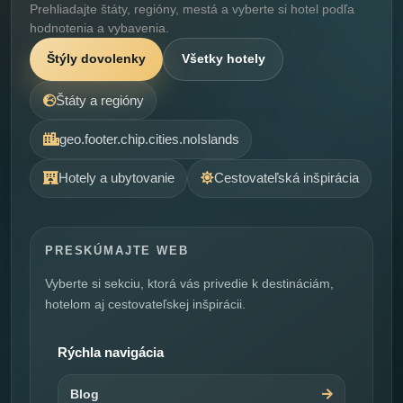
Prehliadajte štáty, regióny, mestá a vyberte si hotel podľa
hodnotenia a vybavenia.
Štýly dovolenky
Všetky hotely
Štáty a regióny
geo.footer.chip.cities.noIslands
Hotely a ubytovanie
Cestovateľská inšpirácia
PRESKÚMAJTE WEB
Vyberte si sekciu, ktorá vás privedie k destináciám,
hotelom aj cestovateľskej inšpirácii.
Rýchla navigácia
Blog