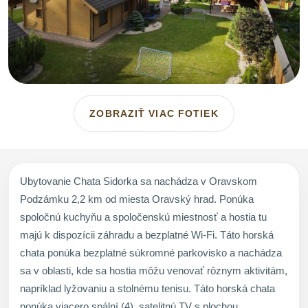
ZOBRAZIŤ VIAC FOTIEK
Ubytovanie Chata Sidorka sa nachádza v Oravskom
Podzámku 2,2 km od miesta Oravský hrad. Ponúka
spoločnú kuchyňu a spoločenskú miestnosť a hostia tu
majú k dispozícii záhradu a bezplatné Wi-Fi. Táto horská
chata ponúka bezplatné súkromné parkovisko a nachádza
sa v oblasti, kde sa hostia môžu venovať rôznym aktivitám,
napríklad lyžovaniu a stolnému tenisu. Táto horská chata
ponúka viacero spální (4), satelitnú TV s plochou