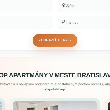
Výťah
Internet
ZOBRAZIŤ CENY »
OP APARTMÁNY V MESTE BRATISLA
ubytovania s najlepším hodnotením a dostatočným počtom recenzií, aby
najspoľahlivejší.