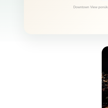
Downtown View ponúka u