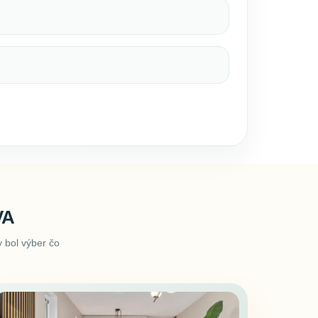
VA
 bol výber čo