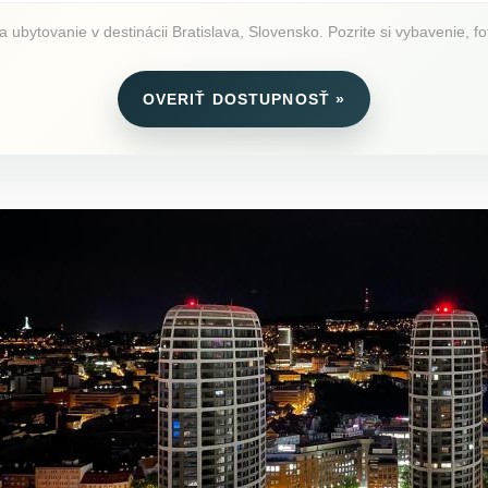
bytovanie v destinácii Bratislava, Slovensko. Pozrite si vybavenie, fot
OVERIŤ DOSTUPNOSŤ »