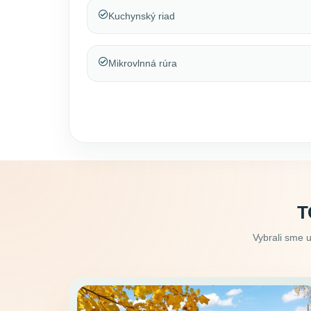
Kuchynský riad
Mikrovlnná rúra
T
Vybrali sme 