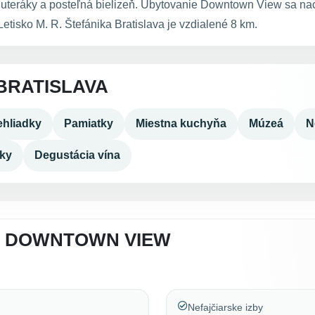
 uteráky a posteľná bielizeň. Ubytovanie Downtown View sa na
Letisko M. R. Štefánika Bratislava je vzdialené 8 km.
BRATISLAVA
hliadky
Pamiatky
Miestna kuchyňa
Múzeá
N
dky
Degustácia vína
A DOWNTOWN VIEW
Nefajčiarske izby