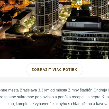
ZOBRAZIŤ VIAC FOTIEK
re mesta Bratislava 3,3 km od miesta Zimný štadión Ondreja 
ezplatné súkromné parkovisko a ponúka recepciu s nepretržito
aciu izbu, kompletne vybavenú kuchyňu s chladničkou a kávova