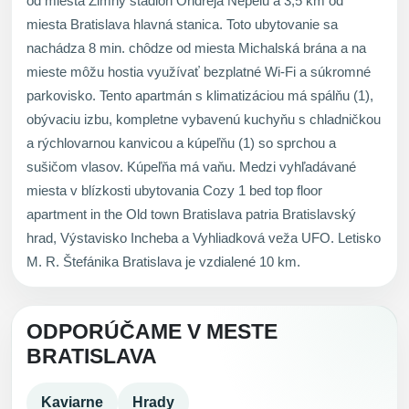
od miesta Zimný štadión Ondreja Nepelu a 3,5 km od
miesta Bratislava hlavná stanica. Toto ubytovanie sa
nachádza 8 min. chôdze od miesta Michalská brána a na
mieste môžu hostia využívať bezplatné Wi-Fi a súkromné
parkovisko. Tento apartmán s klimatizáciou má spálňu (1),
obývaciu izbu, kompletne vybavenú kuchyňu s chladničkou
a rýchlovarnou kanvicou a kúpeľňu (1) so sprchou a
sušičom vlasov. Kúpeľňa má vaňu. Medzi vyhľadávané
miesta v blízkosti ubytovania Cozy 1 bed top floor
apartment in the Old town Bratislava patria Bratislavský
hrad, Výstavisko Incheba a Vyhliadková veža UFO. Letisko
M. R. Štefánika Bratislava je vzdialené 10 km.
ODPORÚČAME V MESTE
BRATISLAVA
Kaviarne
Hrady