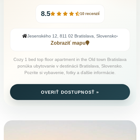
8.5
10 recenzií
Jesenského 12, 811 02 Bratislava, Slovensko
•
Zobraziť mapu
Cozy 1 bed top floor apartment in the Old town Bratislava
ponúka ubytovanie v destinácii Bratislava, Slovensko.
Pozrite si vybavenie, fotky a ďalšie informácie.
OVERIŤ DOSTUPNOSŤ »