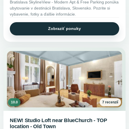
Bratislava SkylineView - Modern Apt & Free Parking ponúka
ubytovanie v destinácii Bratislava, Slovensko. Pozrite si
vybavenie, fotky a ďalšie informácie.
Zobraziť ponuky
10.0
7 recenzií
NEW! Studio Loft near BlueChurch - TOP
location - Old Town