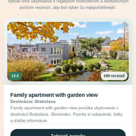
Vybrali sme ubytovania s najlepším hodnotením a dostatočným
počtom recenzií, aby bol výber čo najspoľahlivejší.
10.0
189 recenzií
Family apartment with garden view
Destinácia: Bratislava
Family apartment with garden view ponúka ubytovanie v
destinácii Bratislava, Slovensko. Pozrite si vybavenie, fotky
a ďalšie informácie.
Zobraziť ponuky