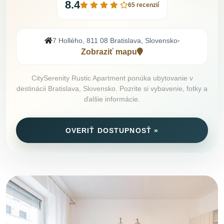
8.4
65 recenzií
7 Hollého, 811 08 Bratislava, Slovensko
•
Zobraziť mapu
CitySerenity Rustic Apartment ponúka ubytovanie v
destinácii Bratislava, Slovensko. Pozrite si vybavenie, fotky a
ďalšie informácie.
OVERIŤ DOSTUPNOSŤ »