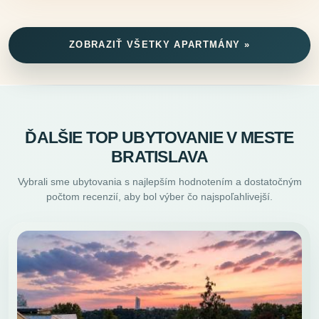
ZOBRAZIŤ VŠETKY APARTMÁNY »
ĎALŠIE TOP UBYTOVANIE V MESTE
BRATISLAVA
Vybrali sme ubytovania s najlepším hodnotením a dostatočným
počtom recenzií, aby bol výber čo najspoľahlivejší.