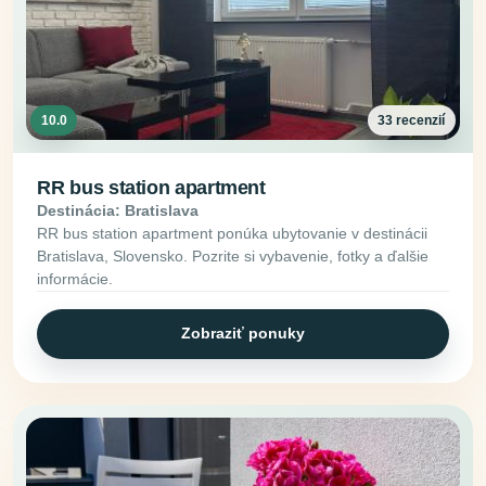
10.0
33 recenzií
RR bus station apartment
Destinácia: Bratislava
RR bus station apartment ponúka ubytovanie v destinácii
Bratislava, Slovensko. Pozrite si vybavenie, fotky a ďalšie
informácie.
Zobraziť ponuky