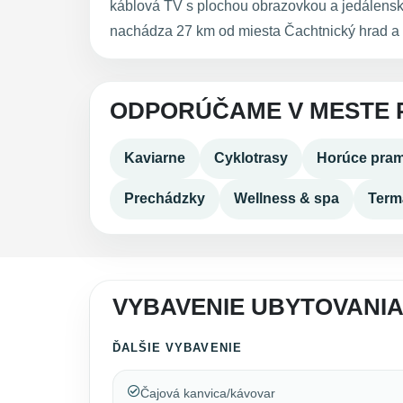
káblová TV s plochou obrazovkou a jedálenský
nachádza 27 km od miesta Čachtnický hrad a 
ODPORÚČAME V MESTE 
Kaviarne
Cyklotrasy
Horúce pra
Prechádzky
Wellness & spa
Term
VYBAVENIE UBYTOVANIA
ĎALŠIE VYBAVENIE
Čajová kanvica/kávovar