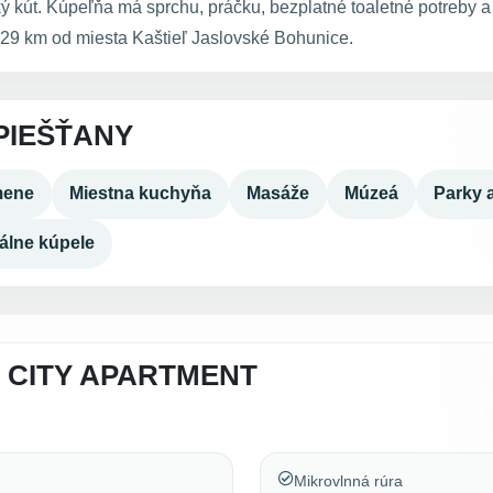
 kút. Kúpeľňa má sprchu, práčku, bezplatné toaletné potreby a 
29 km od miesta Kaštieľ Jaslovské Bohunice.
PIEŠŤANY
mene
Miestna kuchyňa
Masáže
Múzeá
Parky 
álne kúpele
 CITY APARTMENT
Mikrovlnná rúra