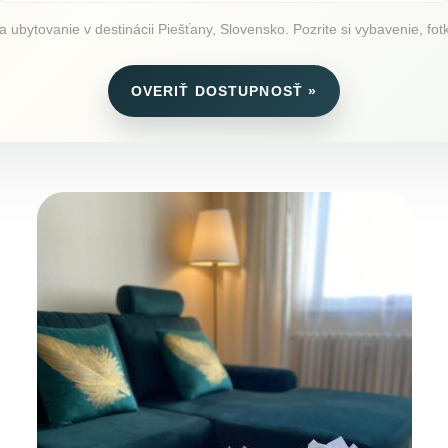
 ubytovanie v destinácii Piešťany, Slovensko. Pozrite si vybavenie, fotk
OVERIŤ DOSTUPNOSŤ »