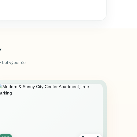
Y
 bol výber čo