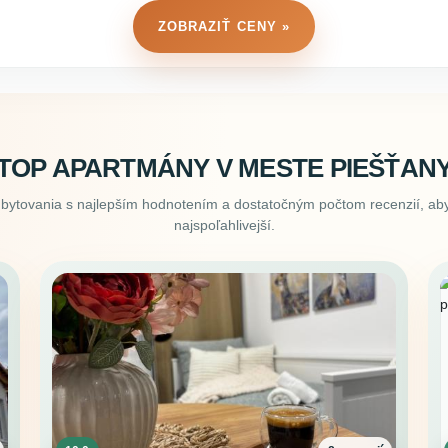
ZOBRAZIŤ CENY »
TOP APARTMÁNY V MESTE PIEŠŤAN
ubytovania s najlepším hodnotením a dostatočným počtom recenzií, aby
najspoľahlivejší.