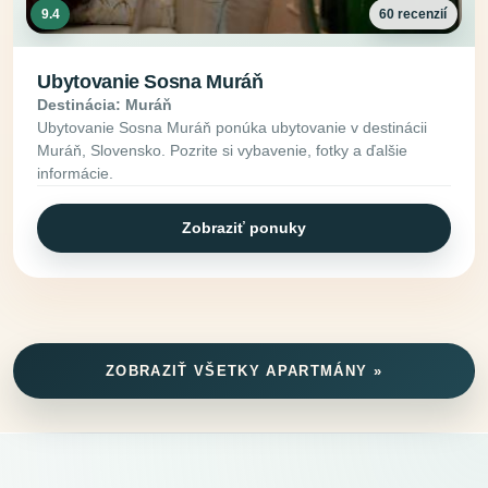
9.4
60 recenzií
Ubytovanie Sosna Muráň
Destinácia: Muráň
Ubytovanie Sosna Muráň ponúka ubytovanie v destinácii
Muráň, Slovensko. Pozrite si vybavenie, fotky a ďalšie
informácie.
Zobraziť ponuky
ZOBRAZIŤ VŠETKY APARTMÁNY »