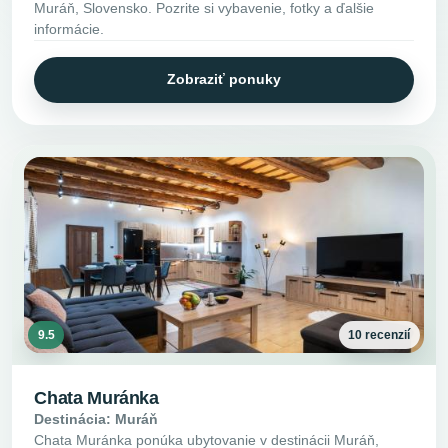
Muráň, Slovensko. Pozrite si vybavenie, fotky a ďalšie
informácie.
Zobraziť ponuky
9.5
10 recenzií
Chata Muránka
Destinácia: Muráň
Chata Muránka ponúka ubytovanie v destinácii Muráň,