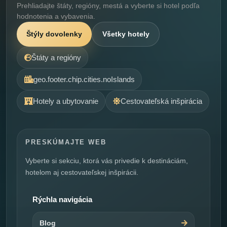
Prehliadajte štáty, regióny, mestá a vyberte si hotel podľa
hodnotenia a vybavenia.
Štýly dovolenky
Všetky hotely
Štáty a regióny
geo.footer.chip.cities.noIslands
Hotely a ubytovanie
Cestovateľská inšpirácia
PRESKÚMAJTE WEB
Vyberte si sekciu, ktorá vás privedie k destináciám,
hotelom aj cestovateľskej inšpirácii.
Rýchla navigácia
Blog