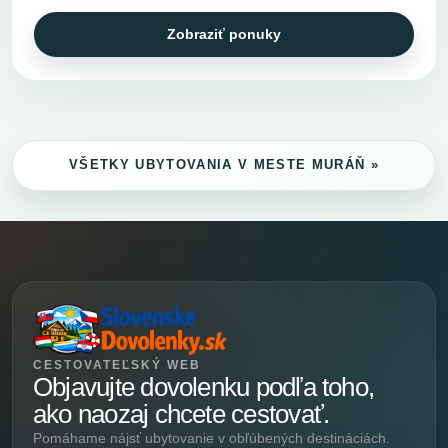
Zobraziť ponuky
VŠETKY UBYTOVANIA V MESTE MURÁŇ »
CESTOVATEĽSKÝ WEB
Objavujte dovolenku podľa toho,
ako naozaj chcete cestovať.
Pomáhame nájsť ubytovanie v obľúbených destináciách.