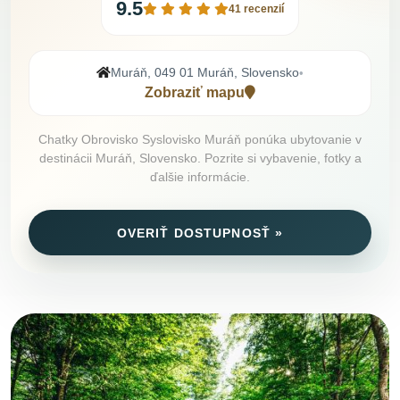
9.5
41 recenzií
Muráň, 049 01 Muráň, Slovensko
•
Zobraziť mapu
Chatky Obrovisko Syslovisko Muráň ponúka ubytovanie v
destinácii Muráň, Slovensko. Pozrite si vybavenie, fotky a
ďalšie informácie.
OVERIŤ DOSTUPNOSŤ »