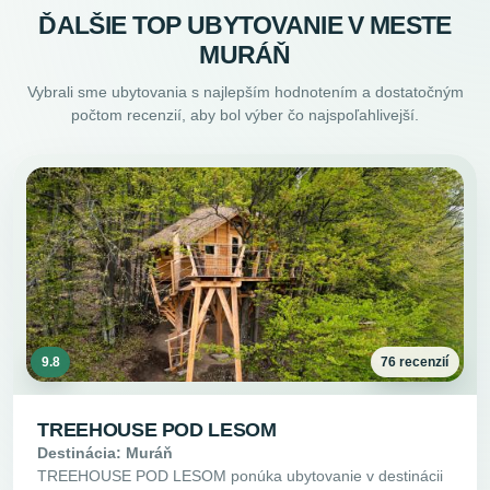
ĎALŠIE TOP UBYTOVANIE V MESTE
MURÁŇ
Vybrali sme ubytovania s najlepším hodnotením a dostatočným
počtom recenzií, aby bol výber čo najspoľahlivejší.
9.8
76 recenzií
TREEHOUSE POD LESOM
Destinácia: Muráň
TREEHOUSE POD LESOM ponúka ubytovanie v destinácii