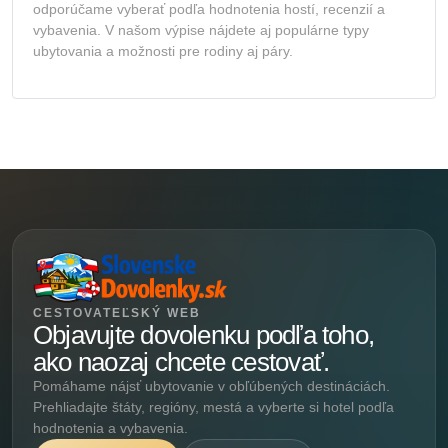
odporúčame vyberať podľa hodnotenia hostí, recenzií a
vybavenia. V našom výpise nájdete aj populárne typy
ubytovania a možnosti pre rodiny aj páry.
CESTOVATEĽSKÝ WEB
Objavujte dovolenku podľa toho,
ako naozaj chcete cestovať.
Pomáhame nájsť ubytovanie v obľúbených destináciách.
Prehliadajte štáty, regióny, mestá a vyberte si hotel podľa
hodnotenia a vybavenia.