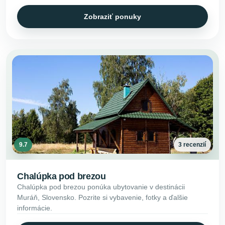
Zobraziť ponuky
9.7
3 recenzií
Chalúpka pod brezou
Chalúpka pod brezou ponúka ubytovanie v destinácii
Muráň, Slovensko. Pozrite si vybavenie, fotky a ďalšie
informácie.