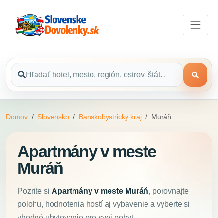
Domov
Slovensko
Banskobystrický kraj
Muráň
Apartmány v meste
Muráň
Pozrite si
Apartmány v meste Muráň
, porovnajte
polohu, hodnotenia hostí aj vybavenie a vyberte si
vhodné ubytovanie pre svoj pobyt.