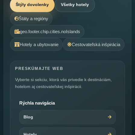
Štýly dovolenky
Všetky hotely
Štáty a regióny
geo.footer.chip.cities.noIslands
Hotely a ubytovanie
Cestovateľská inšpirácia
PRESKÚMAJTE WEB
Vyberte si sekciu, ktorá vás privedie k destináciám,
hotelom aj cestovateľskej inšpirácii.
Rýchla navigácia
Blog
Hotely