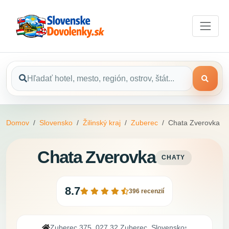
Domov
Slovensko
Žilinský kraj
Zuberec
Chata Zverovka
Chata Zverovka
CHATY
8.7
396 recenzií
Zuberec 375, 027 32 Zuberec, Slovensko
•