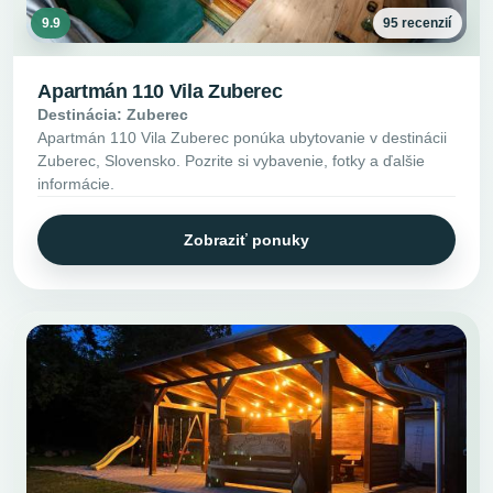
9.9
95 recenzií
Apartmán 110 Vila Zuberec
Destinácia: Zuberec
Apartmán 110 Vila Zuberec ponúka ubytovanie v destinácii
Zuberec, Slovensko. Pozrite si vybavenie, fotky a ďalšie
informácie.
Zobraziť ponuky