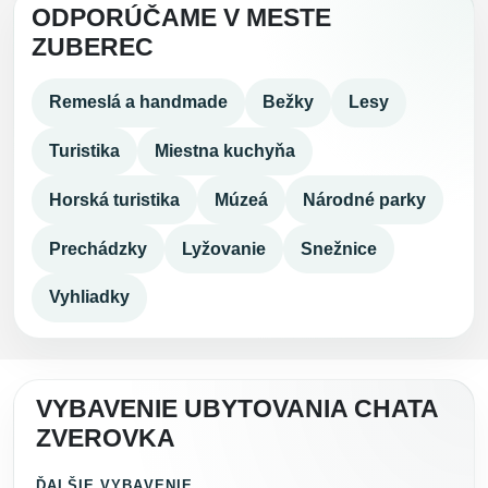
ODPORÚČAME V MESTE
ZUBEREC
Remeslá a handmade
Bežky
Lesy
Turistika
Miestna kuchyňa
Horská turistika
Múzeá
Národné parky
Prechádzky
Lyžovanie
Snežnice
Vyhliadky
VYBAVENIE UBYTOVANIA CHATA
ZVEROVKA
ĎALŠIE VYBAVENIE