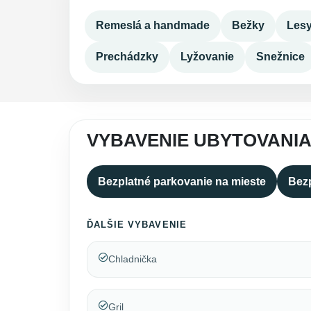
Remeslá a handmade
Bežky
Les
Prechádzky
Lyžovanie
Snežnice
VYBAVENIE UBYTOVANIA
Bezplatné parkovanie na mieste
Bezp
ĎALŠIE VYBAVENIE
Chladnička
Gril