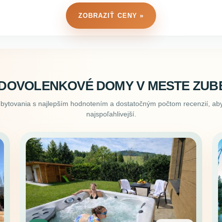
ZOBRAZIŤ CENY »
 DOVOLENKOVÉ DOMY V MESTE ZUB
ubytovania s najlepším hodnotením a dostatočným počtom recenzií, aby
najspoľahlivejší.