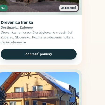
9.9
34 recenzií
Drevenica Irenka
Destinácia: Zuberec
Drevenica Irenka ponúka ubytovanie v destinácii
Zuberec, Slovensko. Pozrite si vybavenie, fotky a
ďalšie informácie.
Zobraziť ponuky