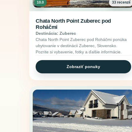
10.0
33 recenzií
Chata North Point Zuberec pod
Roháčmi
Destinácia: Zuberec
Chata North Point Zuberec pod Roháčmi ponúka
ubytovanie v destinácii Zuberec, Slovensko.
Pozrite si vybavenie, fotky a ďalšie informácie.
Zobraziť ponuky