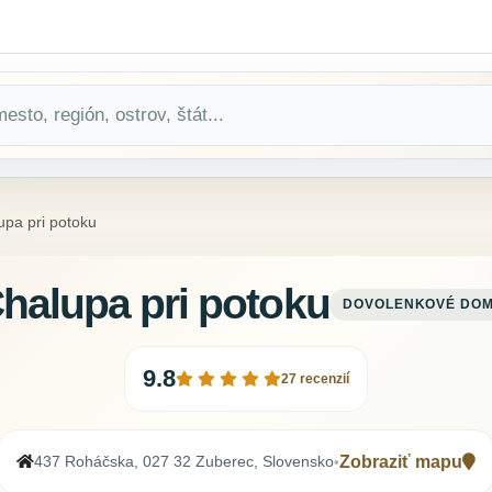
upa pri potoku
halupa pri potoku
DOVOLENKOVÉ DO
9.8
27 recenzií
437 Roháčska, 027 32 Zuberec, Slovensko
Zobraziť mapu
•