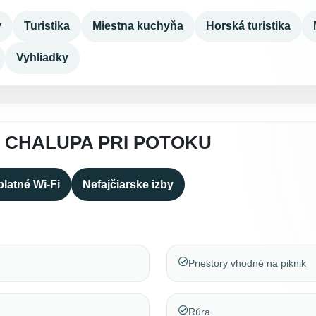
y
Turistika
Miestna kuchyňa
Horská turistika
Vyhliadky
 CHALUPA PRI POTOKU
latné Wi-Fi
Nefajčiarske izby
Priestory vhodné na piknik
Rúra