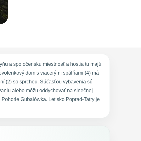
ňu a spoločenskú miestnosť a hostia tu majú
dovolenkový dom s viacerými spálňami (4) má
ní (2) so sprchou. Súčasťou vybavenia sú
žovaniu alebo môžu oddychovať na slnečnej
 Pohorie Gubałówka. Letisko Poprad-Tatry je