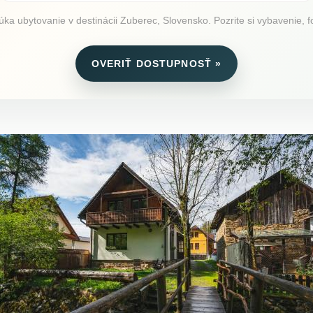
ka ubytovanie v destinácii Zuberec, Slovensko. Pozrite si vybavenie, fo
OVERIŤ DOSTUPNOSŤ »