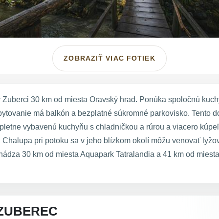
ZOBRAZIŤ VIAC FOTIEK
 Zuberci 30 km od miesta Oravský hrad. Ponúka spoločnú kuchy
 ubytovanie má balkón a bezplatné súkromné parkovisko. Tento 
letne vybavenú kuchyňu s chladničkou a rúrou a viacero kúpeľ
ia Chalupa pri potoku sa v jeho blízkom okolí môžu venovať ly
chádza 30 km od miesta Aquapark Tatralandia a 41 km od miesta
ZUBEREC