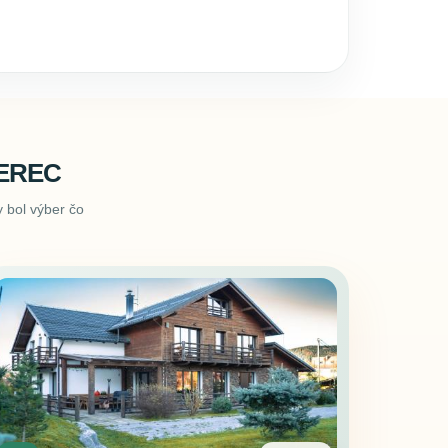
EREC
 bol výber čo