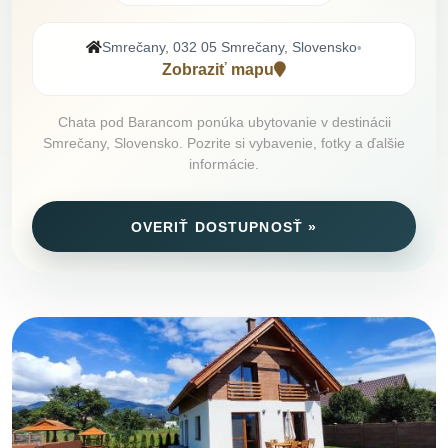
Smrečany, 032 05 Smrečany, Slovensko
•
Zobraziť mapu
Chata pod Barancom ponúka ubytovanie v destinácii
Smrečany, Slovensko. Pozrite si vybavenie, fotky a ďalšie
informácie.
OVERIŤ DOSTUPNOSŤ »