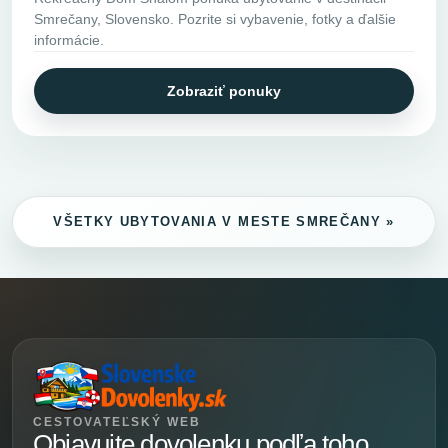
Smrečany, Slovensko. Pozrite si vybavenie, fotky a ďalšie
informácie.
Zobraziť ponuky
VŠETKY UBYTOVANIA V MESTE SMREČANY »
CESTOVATEĽSKÝ WEB
Objavujte dovolenku podľa toho,