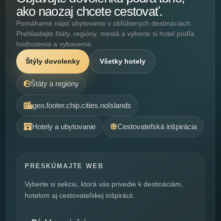
ako naozaj chcete cestovať.
Pomáhame nájsť ubytovanie v obľúbených destináciách.
Prehliadajte štáty, regióny, mestá a vyberte si hotel podľa
hodnotenia a vybavenia.
Štýly dovolenky
Všetky hotely
Štáty a regióny
geo.footer.chip.cities.noIslands
Hotely a ubytovanie
Cestovateľská inšpirácia
PRESKÚMAJTE WEB
Vyberte si sekciu, ktorá vás privedie k destináciám,
hotelom aj cestovateľskej inšpirácii.