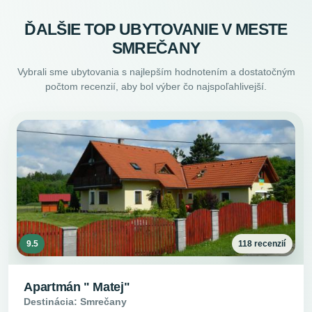
ĎALŠIE TOP UBYTOVANIE V MESTE
SMREČANY
Vybrali sme ubytovania s najlepším hodnotením a dostatočným
počtom recenzií, aby bol výber čo najspoľahlivejší.
9.5
118 recenzií
Apartmán " Matej"
Destinácia: Smrečany