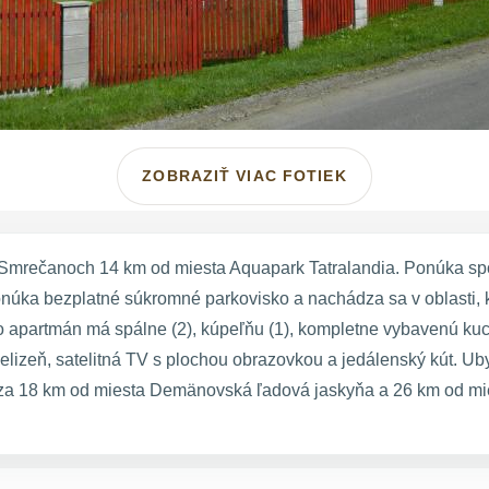
ZOBRAZIŤ VIAC FOTIEK
Smrečanoch 14 km od miesta Aquapark Tatralandia. Ponúka spol
núka bezplatné súkromné parkovisko a nachádza sa v oblasti, 
Tento apartmán má spálne (2), kúpeľňu (1), kompletne vybavenú k
elizeň, satelitná TV s plochou obrazovkou a jedálenský kút. Ub
dza 18 km od miesta Demänovská ľadová jaskyňa a 26 km od mies