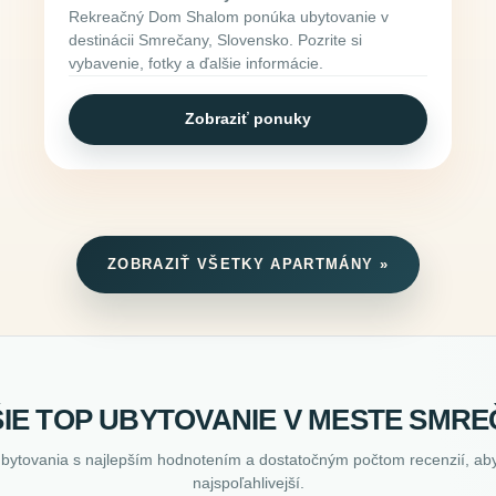
Rekreačný Dom Shalom ponúka ubytovanie v
destinácii Smrečany, Slovensko. Pozrite si
vybavenie, fotky a ďalšie informácie.
Zobraziť ponuky
ZOBRAZIŤ VŠETKY APARTMÁNY »
IE TOP UBYTOVANIE V MESTE SMR
ubytovania s najlepším hodnotením a dostatočným počtom recenzií, aby
najspoľahlivejší.