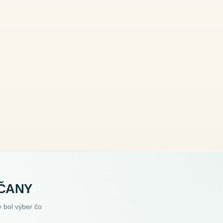
EČANY
 bol výber čo