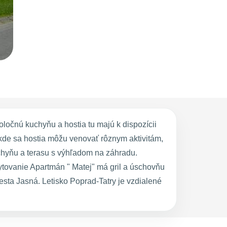
očnú kuchyňu a hostia tu majú k dispozícii
kde sa hostia môžu venovať rôznym aktivitám,
uchyňu a terasu s výhľadom na záhradu.
ytovanie Apartmán " Matej" má gril a úschovňu
ta Jasná. Letisko Poprad-Tatry je vzdialené