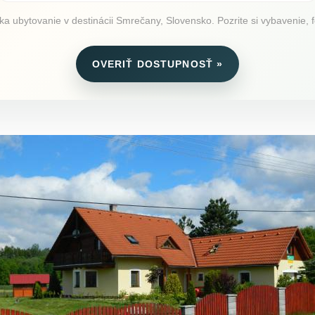
a ubytovanie v destinácii Smrečany, Slovensko. Pozrite si vybavenie, fo
OVERIŤ DOSTUPNOSŤ »