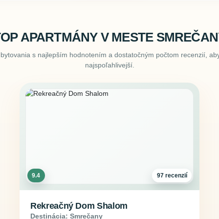
TOP APARTMÁNY V MESTE SMREČAN
ubytovania s najlepším hodnotením a dostatočným počtom recenzií, aby
najspoľahlivejší.
9.4
97 recenzií
Rekreačný Dom Shalom
Destinácia: Smrečany