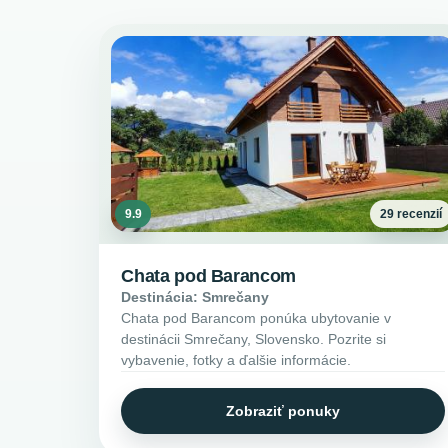
9.9
29 recenzií
Chata pod Barancom
Destinácia: Smrečany
Chata pod Barancom ponúka ubytovanie v
destinácii Smrečany, Slovensko. Pozrite si
vybavenie, fotky a ďalšie informácie.
Zobraziť ponuky