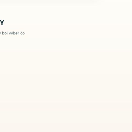
Y
 bol výber čo