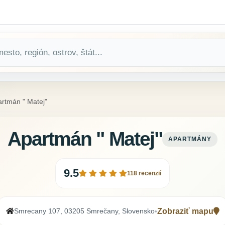
rtmán " Matej"
Apartmán " Matej"
APARTMÁNY
9.5
118 recenzií
Smrecany 107, 03205 Smrečany, Slovensko
Zobraziť mapu
•