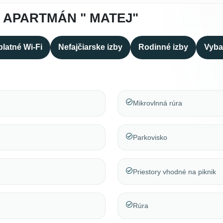
 APARTMÁN " MATEJ"
latné Wi-Fi
Nefajčiarske izby
Rodinné izby
Vyba
Mikrovlnná rúra
Parkovisko
Priestory vhodné na piknik
Rúra