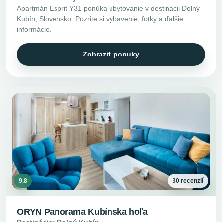
Apartmán Esprit Y31 ponúka ubytovanie v destinácii Dolný
Kubín, Slovensko. Pozrite si vybavenie, fotky a ďalšie
informácie.
Zobraziť ponuky
9.8
30 recenzií
ORYN Panorama Kubínska hoľa