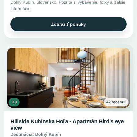
Dolný Kubín, Slovensko. Pozrite si vybavenie, fotky a ďalšie
informácie.
Zobraziť ponuky
9.9
42 recenzií
Hillside Kubínska Hoľa - Apartmán Bird's eye
view
Destinácia: Dolný Kubín