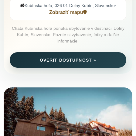
Kubínska hoľa, 026 01 Dolný Kubín, Slovensko
•
Zobraziť mapu
Chata Kubínska hoľa ponúka ubytovanie v destinácii Dolný
Kubín, Slovensko. Pozrite si vybavenie, fotky a ďalšie
informácie.
OVERIŤ DOSTUPNOSŤ »