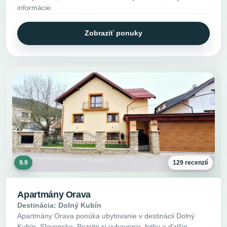
informácie.
Zobraziť ponuky
9.9
129 recenzií
Apartmány Orava
Destinácia: Dolný Kubín
Apartmány Orava ponúka ubytovanie v destinácii Dolný
Kubín, Slovensko. Pozrite si vybavenie, fotky a ďalšie