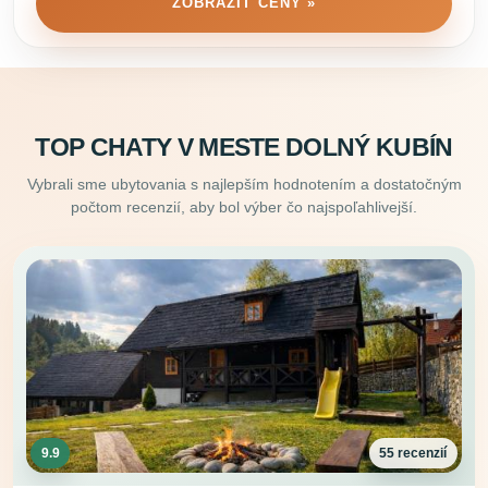
ZOBRAZIŤ CENY »
TOP CHATY V MESTE DOLNÝ KUBÍN
Vybrali sme ubytovania s najlepším hodnotením a dostatočným
počtom recenzií, aby bol výber čo najspoľahlivejší.
9.9
55 recenzií