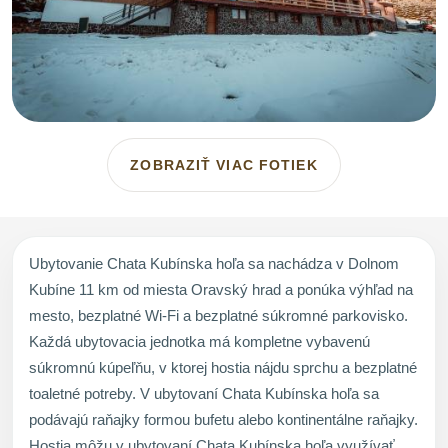
ZOBRAZIŤ VIAC FOTIEK
Ubytovanie Chata Kubínska hoľa sa nachádza v Dolnom
Kubíne 11 km od miesta Oravský hrad a ponúka výhľad na
mesto, bezplatné Wi-Fi a bezplatné súkromné parkovisko.
Každá ubytovacia jednotka má kompletne vybavenú
súkromnú kúpeľňu, v ktorej hostia nájdu sprchu a bezplatné
toaletné potreby. V ubytovaní Chata Kubínska hoľa sa
podávajú raňajky formou bufetu alebo kontinentálne raňajky.
Hostia môžu v ubytovaní Chata Kubínska hoľa využívať