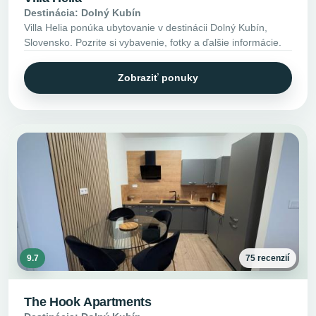
Destinácia: Dolný Kubín
Villa Helia ponúka ubytovanie v destinácii Dolný Kubín,
Slovensko. Pozrite si vybavenie, fotky a ďalšie informácie.
Zobraziť ponuky
9.7
75 recenzií
The Hook Apartments