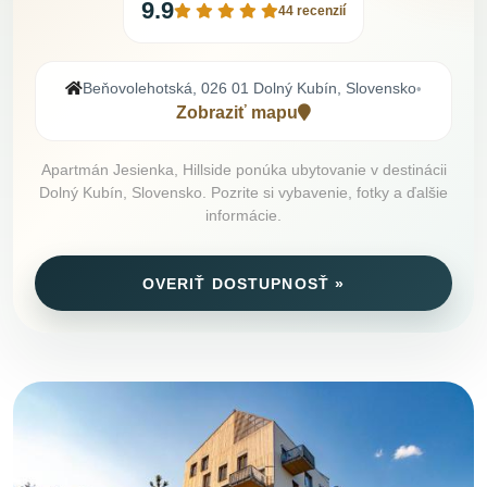
9.9
44 recenzií
Beňovolehotská, 026 01 Dolný Kubín, Slovensko
•
Zobraziť mapu
Apartmán Jesienka, Hillside ponúka ubytovanie v destinácii
Dolný Kubín, Slovensko. Pozrite si vybavenie, fotky a ďalšie
informácie.
OVERIŤ DOSTUPNOSŤ »