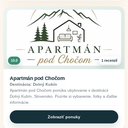
10.0
1 recenzií
Apartmán pod Chočom
Destinácia: Dolný Kubín
Apartmán pod Chočom ponúka ubytovanie v destinácii
Dolný Kubín, Slovensko. Pozrite si vybavenie, fotky a ďalšie
informácie.
Zobraziť ponuky