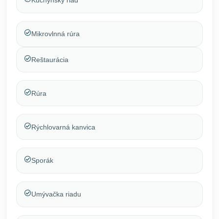
Kuchynský riad
Mikrovlnná rúra
Reštaurácia
Rúra
Rýchlovarná kanvica
Sporák
Umývačka riadu