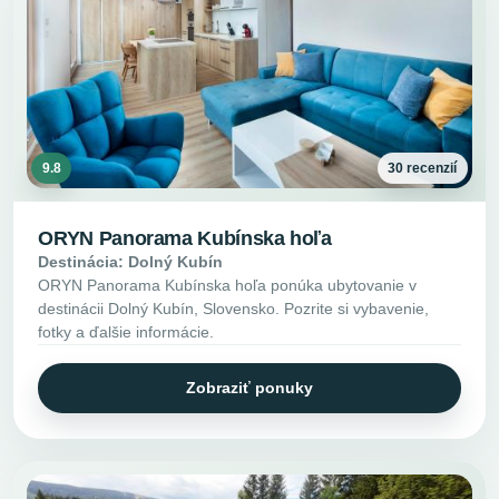
9.8
30 recenzií
ORYN Panorama Kubínska hoľa
Destinácia: Dolný Kubín
ORYN Panorama Kubínska hoľa ponúka ubytovanie v
destinácii Dolný Kubín, Slovensko. Pozrite si vybavenie,
fotky a ďalšie informácie.
Zobraziť ponuky