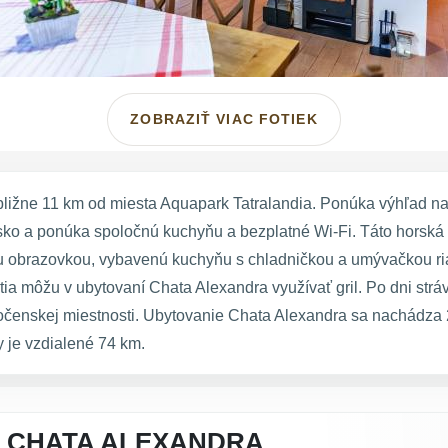
ZOBRAZIŤ VIAC FOTIEK
ližne 11 km od miesta Aquapark Tatralandia. Ponúka výhľad na 
ko a ponúka spoločnú kuchyňu a bezplatné Wi-Fi. Táto horská 
hou obrazovkou, vybavenú kuchyňu s chladničkou a umývačkou r
tia môžu v ubytovaní Chata Alexandra využívať gril. Po dni stráv
ločenskej miestnosti. Ubytovanie Chata Alexandra sa nachádz
 je vzdialené 74 km.
A CHATA ALEXANDRA