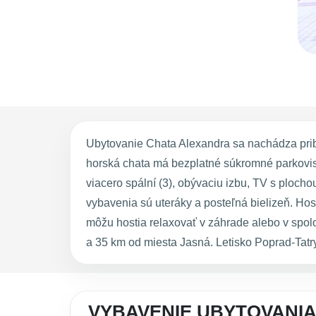
Ubytovanie Chata Alexandra sa nachádza prib
horská chata má bezplatné súkromné parkovis
viacero spální (3), obývaciu izbu, TV s ploc
vybavenia sú uteráky a posteľná bielizeň. Hos
môžu hostia relaxovať v záhrade alebo v spo
a 35 km od miesta Jasná. Letisko Poprad-Tatry
VYBAVENIE UBYTOVANI