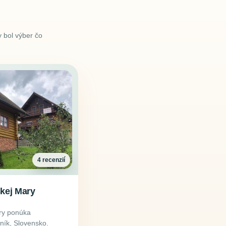
 bol výber čo
4 recenzií
kej Mary
ry ponúka
vník, Slovensko.