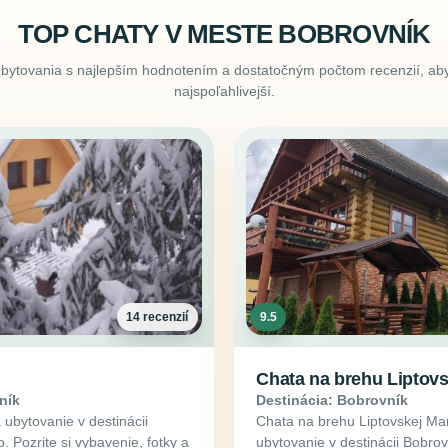
TOP CHATY V MESTE BOBROVNÍK
ubytovania s najlepším hodnotením a dostatočným počtom recenzií, aby
najspoľahlivejší.
14 recenzií
9.5
Chata na brehu Liptovs
ník
Destinácia: Bobrovník
ubytovanie v destinácii
Chata na brehu Liptovskej Ma
 Pozrite si vybavenie, fotky a
ubytovanie v destinácii Bobro