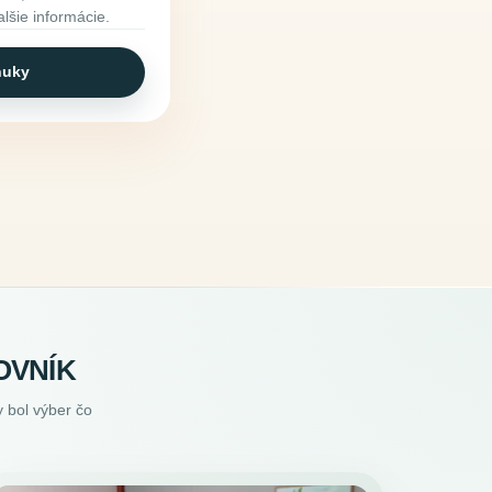
alšie informácie.
nuky
OVNÍK
 bol výber čo