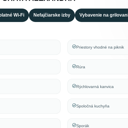
latné Wi-Fi
Nefajčiarske izby
Vybavenie na grilovan
Priestory vhodné na piknik
Rúra
Rýchlovarná kanvica
Spoločná kuchyňa
Sporák