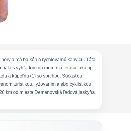
hory a má balkón a rýchlovarnú kanvicu. Táto
chata s výhľadom na more má terasu, ako aj
iadu a kúpeľňu (1) so sprchou. Súčasťou
enom turistikou, lyžovaním alebo cyklistikou
a 28 km od miesta Demänovská ľadová jaskyňa