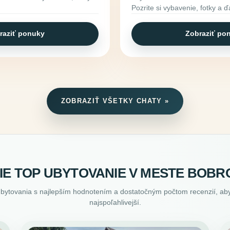
Pozrite si vybavenie, fotky a ď
raziť ponuky
Zobraziť po
ZOBRAZIŤ VŠETKY CHATY »
IE TOP UBYTOVANIE V MESTE BOBR
ubytovania s najlepším hodnotením a dostatočným počtom recenzií, aby
najspoľahlivejší.