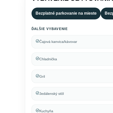
Bezplatné parkovanie na mieste
Bezp
ĎALŠIE VYBAVENIE
Čajová kanvica/kávovar
Chladnička
Gril
Jedálenský stôl
Kuchyňa