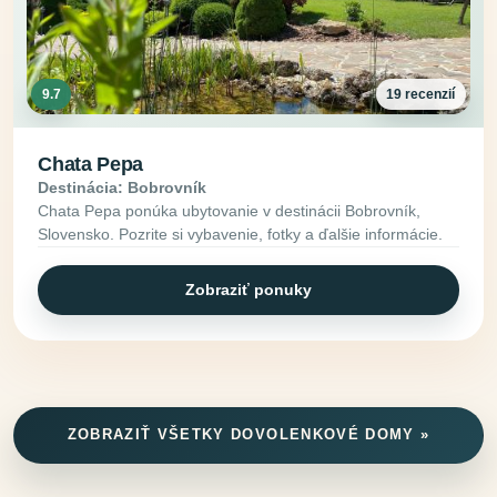
9.7
19 recenzií
Chata Pepa
Destinácia: Bobrovník
Chata Pepa ponúka ubytovanie v destinácii Bobrovník,
Slovensko. Pozrite si vybavenie, fotky a ďalšie informácie.
Zobraziť ponuky
ZOBRAZIŤ VŠETKY DOVOLENKOVÉ DOMY »