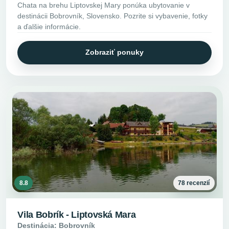
Chata na brehu Liptovskej Mary ponúka ubytovanie v
destinácii Bobrovník, Slovensko. Pozrite si vybavenie, fotky
a ďalšie informácie.
Zobraziť ponuky
8.8
78 recenzií
Vila Bobrík - Liptovská Mara
Destinácia: Bobrovník