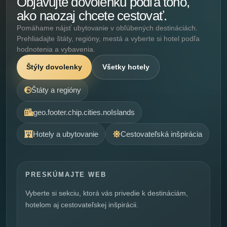
Objavujte dovolenku podľa toho,
ako naozaj chcete cestovať.
Pomáhame nájsť ubytovanie v obľúbených destináciách.
Prehliadajte štáty, regióny, mestá a vyberte si hotel podľa
hodnotenia a vybavenia.
Štýly dovolenky
Všetky hotely
Štáty a regióny
geo.footer.chip.cities.noIslands
Hotely a ubytovanie
Cestovateľská inšpirácia
PRESKÚMAJTE WEB
Vyberte si sekciu, ktorá vás privedie k destináciám,
hotelom aj cestovateľskej inšpirácii.